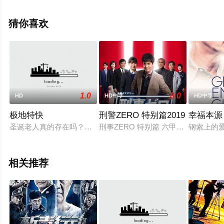
大全就上西瓜影视，更多剧情信息可移步至豆瓣电影、电
视猫或剧情网等平台了解。
猜你喜欢
1.0
8.0
HD
HD中字
HD中字
极地特快
刑警ZERO 特别篇2019
幸福本源
圣诞老人真的存在吗？当玩伴和家人坚持他只是虚构的，任何儿
刑事ZERO 特别篇 六甲山杀人事件
钢索上的爱情(台
相关推荐