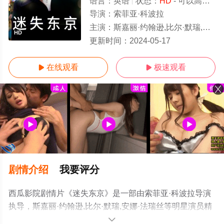
语言：
英语
状态：
HD
- 可以高清免费在线观看
导演：
索菲亚·科波拉
主演：
斯嘉丽·约翰逊,比尔·默瑞,安娜·法瑞丝
HD
更新时间：
2024-05-17
在线观看
极速观看


剧情介绍
我要评分
西瓜影院剧情片《迷失东京》是一部由索菲亚·科波拉导演
执导，斯嘉丽·约翰逊,比尔·默瑞,安娜·法瑞丝等明星演员精
彩演绎的美国电影，手机免费观看高清未删减完整版电影
