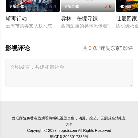
6.0
7.0
更新至HD
更新至HD
HD国语
斩毒行动
异林：秘境寻踪
让爱回家
云海市禁毒支队获悉东南亚毒王廖爷将携600余公斤毒品来云交
西南边陲的异林流传着“山神之眼”的
因机缘巧
影视评论
共
0
条 “迷失东京” 影评
西瓜影院
免费在线观看热播电视剧全集，动漫、综艺、无删减高清电影
大全
Copyright © 2023 hjbgsb.com All Rights Reserved
粤ICP备2023017335号