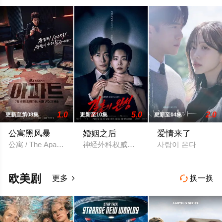
1.0
5.0
2.0
更新至第08集
更新至10集
更新至04集
公寓黑风暴
婚姻之后
爱情来了
公寓 / The Apartment Job
神经外科权威姜泰柱（南宫珉 饰）因为老
사랑이 온다
欧美剧
更多
换一换

