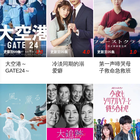
3.0
4.0
1.0
更新至03集
更新至05集
更新至05集
大空港～
冷淡同期的溺
第一声啼哭母
GATE24～
爱癖
子救命急救班
为了打破以往各部门各自为政的死板规矩，内阁官房直属成立了一个
本剧改编自碧依佩姬的同名漫画，是一部
初啼/First Cry