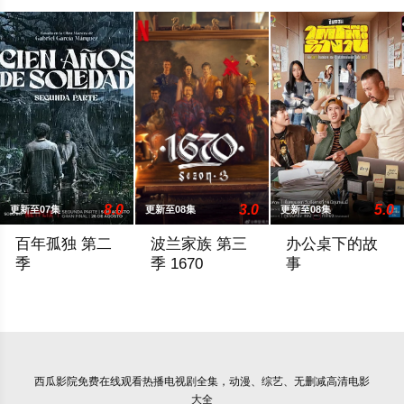
8.0
3.0
5.0
更新至07集
更新至08集
更新至08集
百年孤独 第二
波兰家族 第三
办公桌下的故
季
季 1670
事
Cien años de soledad Season 2
The renewal was first spotted by the account
ใต้โต๊ะทำงาน
西瓜影院
免费在线观看热播电视剧全集，动漫、综艺、无删减高清电影
大全