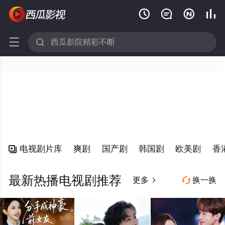






电视剧片库
爽剧
国产剧
韩国剧
欧美剧
香

最新热播电视剧推荐
更多
换一换

