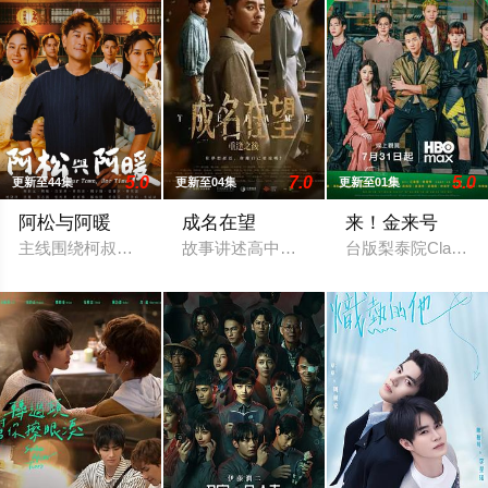
5.0
7.0
5.0
更新至44集
更新至04集
更新至01集
阿松与阿暖
成名在望
来！金来号
主线围绕柯叔元与韩瑜饰演的"离婚夫妻"阿松、阿芬展开，两人
故事讲述高中好友陈志伟（李国毅 饰）、
台版梨泰院Class / Fi