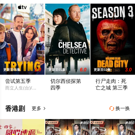
2.0
6.0
3.0
更新至05集
更新至01集
更新至02集
尝试第五季
切尔西侦探第
行尸走肉：死
四季
亡之城 第三季
而立人生(台)/家·多点尝试(港)
切尔西侦探 第四季
The Walking Dead: 
香港剧
更多
换一换

