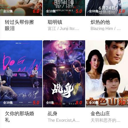
6.0
5.0
1.0
全12集
全10集
全08集
转过头帮你擦
聪明镇
炽热的他
眼泪
富江 / Junji Ito: Bloody Smart
Blazing Him / 熾
Smile After Tears
5.0
8.0
7.0
全10集
全8集
全30集
欠你的那场婚
乩身
金色山庄
礼
The Exorcist,Agent from Above,乩
天羽和思齐的恋情
Dogman