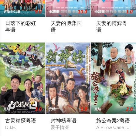
9.0
10.0
1.0
更新至01集
全25集
全25集
日落下的彩虹
夫妻的博弈国
夫妻的博弈粤
粤语
语
语
Under The Rainbow
罹癌的女主角姜幸如親眼目睹老公和她唯
罹癌的女主角姜幸
3.0
1.0
2.0
完结
完结
完结
古灵精探粤语
封神榜粤语
施公奇案2粤语
D.I.E.
爱子情深
A Pillow Case of My