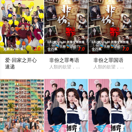
2.0
7.0
7.0
更新至2867集
全25集
全25集
爱·回家之开心
非份之罪粤语
非份之罪国语
速递
人類的欲望，可驅使我們超越自我，然而
人類的欲望，可驅
开心速递,爱·回家第四季,Come Home Love: Happy Courier,(Come Ho