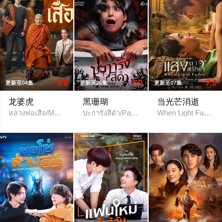
3.0
1.0
7.0
更新至04集
更新至26集
更新至07集
龙婆虎
黑珊瑚
当光芒消逝
หลวงพ่อเสือ/Man of Virtue / Luang Pho Suea
ปะการังสีดำ/Pakarang See Dum
When Light Fades