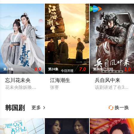
9.0
7.0
1.0
第24集
第24集
第36集已完结
忘川花未央
江海潮生
兵自风中来
花未央除妖唤醒簪中战神百里忘川元神，二人共感相连，一同寻
张謇
该剧讲述了在39
韩国剧
更多
换一换

