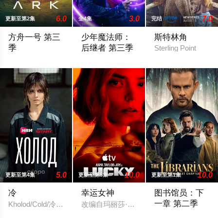
6.0
3.0
7.0
更新至第2集
全4集
完结
方舟一号 第三
少年魔法师：
斯特林角
季
后继者 第三季
Sterling Point
The Ark Season 3
Wizards Beyond Waverly Place Season 3
5.0
10.0
10.0
更新至第4集
更新至第5集
更新至第1集
冷
幸运女神
图书馆员：下
一章 第二季
Kholod/Cold/冷之国度的女基督山伯爵/极寒追杀
改编自玛丽莎·斯塔普利的同名畅销小说，
The Librarians: Th