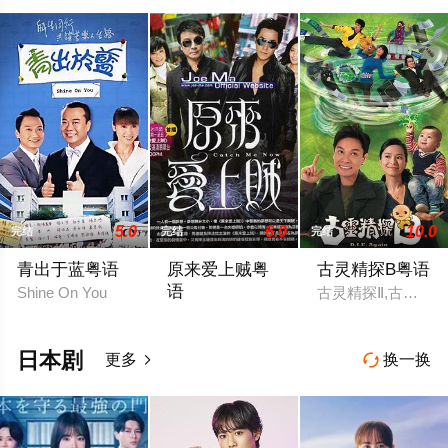
5.0
6.0
10.0
完结
完结
完结
青出于蓝粤语
原来爱上贼粤
古灵精探B粤语
语
Shine On You
古灵精探Ⅱ,古灵精探2,D.
盗亦有道,Catch Me Now
日本剧
更多
换一换

