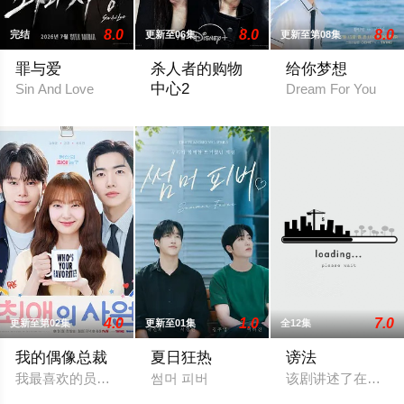
8.0
8.0
8.0
完结
更新至06集
更新至第08集
罪与爱
杀人者的购物
给你梦想
中心2
Sin And Love
Dream For You
킬러들의 쇼핑몰2
4.0
1.0
7.0
更新至第02集
更新至01集
全12集
我的偶像总裁
夏日狂热
谤法
我最喜欢的员工 / 本命的员工 / 最爱的社员 / Favorite Employee / My
썸머 피버
该剧讲述了在国内