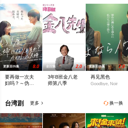
8.0
2.0
7.0
更新至05集
全22集
更新至05集
要再做一次夫
3年B班金八老
再见黑色
妇吗？～伪装
师第八季
Goodbye, Noir
夫妇～
本剧改编自作者六葉雅・上原ひびき同名漫画。讲述了因出轨而背
ある日、3Bの生徒・長谷川孝志の両親が
台湾剧
更多
换一换

