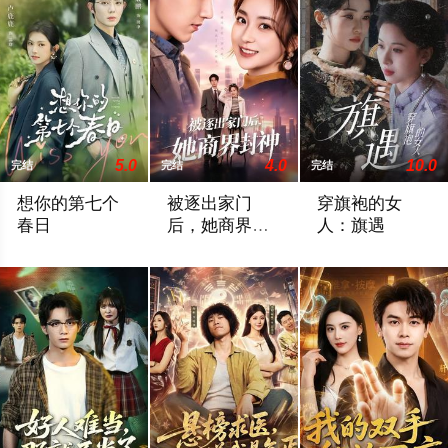
5.0
4.0
10.0
完结
完结
完结
想你的第七个
被逐出家门
穿旗袍的女
春日
后，她商界封
人：旗遇
神
王晨鹏＆卢鹿鹿
陈梦希＆傅邦奇
椰椰＆哲宇