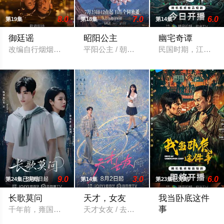
8.0
7.0
6.0
第19集
第18集
第14集
御廷谣
昭阳公主
幽宅奇谭
改编自行烟烟的同名小说。孟廷辉，大平王朝有史以来个以女子
平阳公主 / 朝阳公主
民国时期，江淮与
9.0
3.0
6.0
第24集已完结
第14集
第23集已完结
长歌莫问
天才，女友
我当卧底这件
事
千年前，雍国泥塑世家楚门因进贡的“十二生肖”离奇流血炸裂，
天才女友 / 去有你的夏天 / 当你耀眼时
程序员李文刻意接