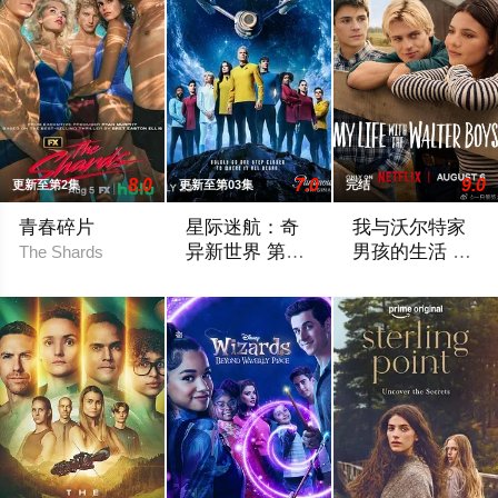
8.0
7.0
9.0
更新至第2集
更新至第03集
完结
青春碎片
星际迷航：奇
我与沃尔特家
异新世界 第四
男孩的生活 第
The Shards
季
三季
Star Trek: Strange New Worlds Season 4
My Life with the Wa