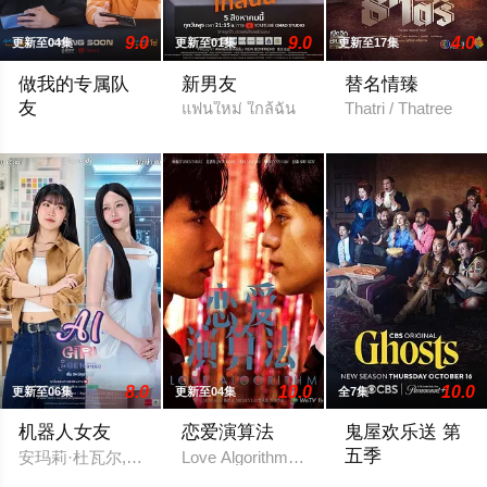
9.0
9.0
4.0
更新至04集
更新至01集
更新至17集
做我的专属队
新男友
替名情臻
友
แฟนใหม่ ใกล้ฉัน
Thatri / Thatree
一位口齿伶俐的主播与新手玩家！顶级主播Thi追捕神秘玩家Zo
8.0
10.0
10.0
更新至06集
更新至04集
全7集
机器人女友
恋爱演算法
鬼屋欢乐送 第
五季
安玛莉·杜瓦尔,卡薇萨拉·辛普洛
Love Algorithm / สูตรรักคำนวณหัวใจ
Ghosts Season 5