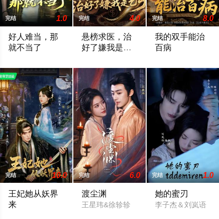
1.0
4.0
8.0
完结
完结
完结
好人难当，那
悬榜求医，治
我的双手能治
就不当了
好了嫌我是乞
百病
丐
亦＆常珂欣
师彬＆李婷
胡文飞＆朱梦茹
10.0
6.0
1.0
完结
完结
完结
王妃她从妖界
渡尘渊
她的蜜刃
来
王星玮&徐轸轸
李子杰＆刘岚语
常喆宽＆阿依夏