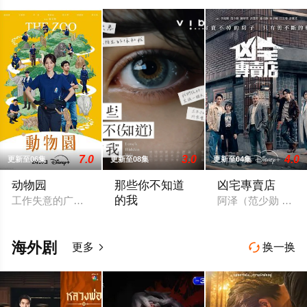
7.0
3.0
4.0
更新至06集
更新至08集
更新至04集
动物园
那些你不知道
凶宅專賣店
的我
工作失意的广告公司创意总监朱欣葵（邵雨薇 饰）竟意外成为寿
阿泽（范少勋 饰）
当真相远比想像更残酷，我们，真的准备
海外剧
更多
换一换

