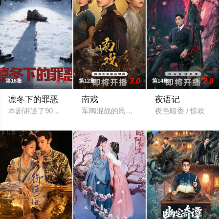
4.0
3.0
2.0
第16集
第12集
第14集
凛冬下的罪恶
南戏
夜语记
本剧讲述了90年代末，怒河市刑侦支队在无普及监控、无DNA鉴
军阀混战的民国奉城，玉佛头离奇失窃，
夜色暗香 / 惊欢