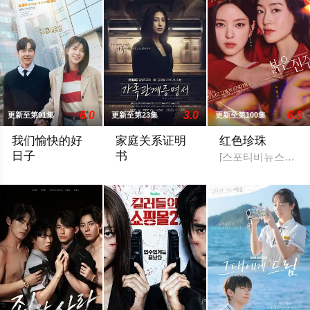
6.0
3.0
6.0
更新至第91集
更新至第23集
更新至第100集
我们愉快的好
家庭关系证明
红色珍珠
日子
书
[스포티비뉴스=강효진
严贤京,尹仲勋,申正允,尹多英,金惠玉,鲜于在德,尹多勋,文喜京,李
本剧讲述的是从出生瞬间开始就被打上家