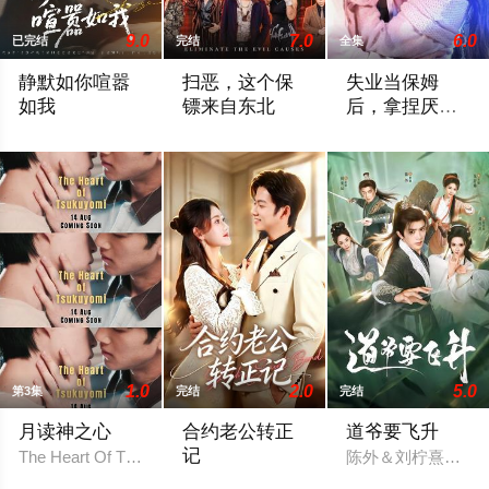
9.0
7.0
6.0
已完结
完结
全集
静默如你喧嚣
扫恶，这个保
失业当保姆
如我
镖来自东北
后，拿捏厌食
症老板
未知
陈凯欣＆汪芷萱
未知
1.0
2.0
5.0
第3集
完结
完结
月读神之心
合约老公转正
道爷要飞升
记
The Heart Of Tsukuyomi
陈外＆刘柠熹＆梁
姜恺琳＆王厂