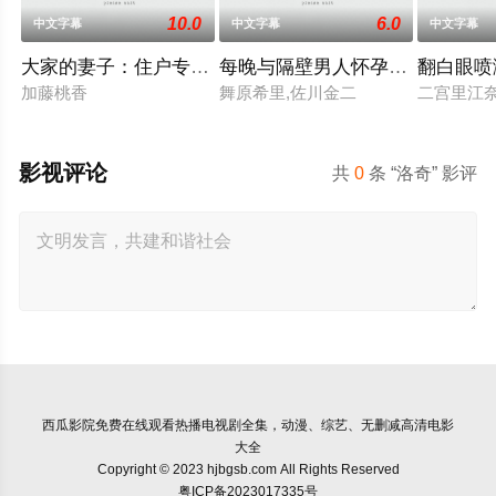
10.0
6.0
中文字幕
中文字幕
中文字幕
大家的妻子：住户专用洞口
每晚与隔壁男人怀孕性爱
翻白眼喷
加藤桃香
舞原希里,佐川金二
二宫里江
影视评论
共
0
条 “洛奇” 影评
西瓜影院
免费在线观看热播电视剧全集，动漫、综艺、无删减高清电影
大全
Copyright © 2023 hjbgsb.com All Rights Reserved
粤ICP备2023017335号