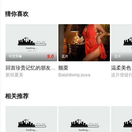
大全就上西瓜影视，更多剧情信息可移步至豆瓣电影、电
视猫或剧情网等平台了解。
猜你喜欢
9.0
4.0
中文字幕
正片
正片
回首珍贵记忆的朋友妈妈
颤栗
温柔美色
新垣夏美
Balahibong pusa
这片使徒行
相关推荐