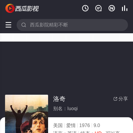






洛奇
分享

别名：luoqi
美国
爱情
1976
9.0