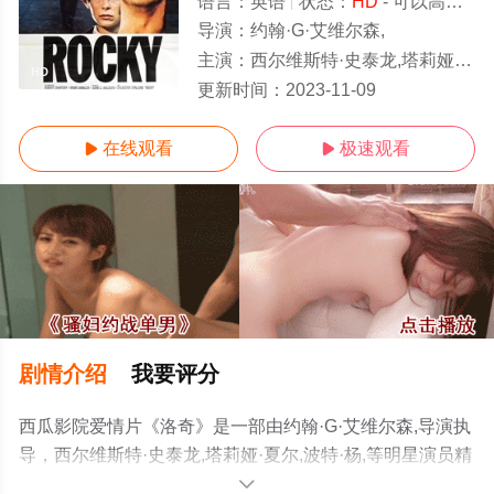
语言：
英语
状态：
HD
- 可以高清免费在线观看
导演：
约翰·G·艾维尔森,
主演：
西尔维斯特·史泰龙,塔莉娅·夏尔,波特·杨,
HD
更新时间：
2023-11-09
在线观看
极速观看


剧情介绍
我要评分
西瓜影院爱情片《洛奇》是一部由约翰·G·艾维尔森,导演执
导，西尔维斯特·史泰龙,塔莉娅·夏尔,波特·杨,等明星演员精
彩演绎的美国电影，手机免费观看高清未删减完整版电影
