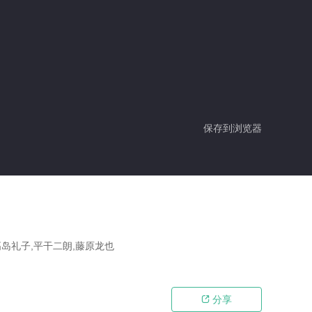
保存到浏览器
高岛礼子,平干二朗,藤原龙也
分享
