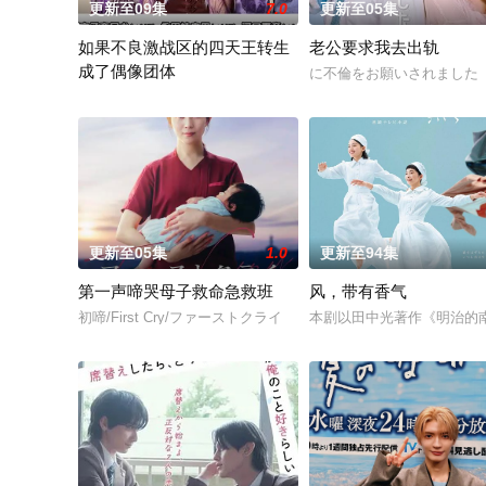
更新至09集
7.0
更新至05集
如果不良激战区的四天王转生
老公要求我去出轨
成了偶像团体
に不倫をお願いされました
ヤンキー激戦区の四天王がアイドルグループに転生したら？ (202
更新至05集
1.0
更新至94集
第一声啼哭母子救命急救班
风，带有香气
初啼/First Cry/ファーストクライ
本剧以田中光著作《明治的