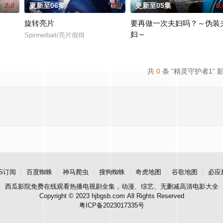
2.0
更新至06集
3.0
更新至05集
8.
旋转亮片
要再做一次夫妇吗？～伪装
妇～
Spinnerbait/亮片假饵
 Me Has A Crush On Me / ย้ายที่นั่งทั้งที ไหงผู้ชายที่นั่งข้างหลั
本剧改编自作者六葉雅・上原ひ
共
0
条 “精灵守护者1” 
S订阅
百度蜘蛛
神马爬虫
搜狗蜘蛛
奇虎地图
谷歌地图
必应
西瓜影院
免费在线观看热播电视剧全集，动漫、综艺、无删减高清电影大全
Copyright © 2023 hjbgsb.com All Rights Reserved
粤ICP备2023017335号