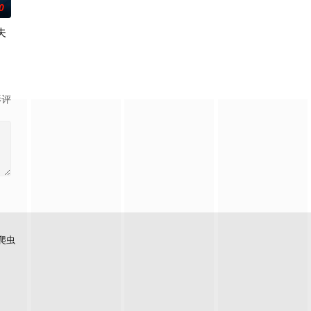
0
夫
びき同名漫画。讲述了因出轨而背叛妻子的前夫洗心革面，开始重新面对前妻，
影评
爬虫