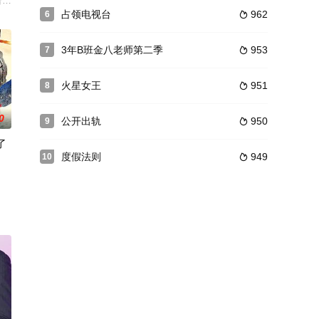
梅竹马，然而有天，千代美喜欢同时憧憬的恋人南，突然变成了15厘米的手掌
台に、時系列を入れ替えながらストーリーが紡がれた「キリエのうた」。岩井
占领电视台
962
6

3年B班金八老师第二季
953
7

火星女王
951
8

0
公开出轨
950
9

了
度假法则
949
10

夫柊斗和成美的后辈护士有马莉莉花有不伦关系后，一改过于完美的婚姻生活