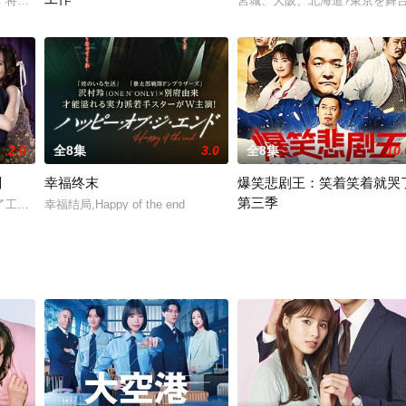
做菜～第二季,à Table！～歴史のレシピを作ってたべる～Season 2
，将原作中的男女主身份逆转，讲述了千代美和南是从小像兄妹一样生活着的青
宮城、大阪、北海道?東京を舞
反正不关我事
2.0
全8集
3.0
全8集
10.
划
幸福终末
爆笑悲剧王：笑着笑着就哭
第三季
了工作和家务都做得完美无瑕的妻子雨宫成美，发觉了一直对妻子温柔体贴的丈
幸福结局,Happy of the end
Last One Standing