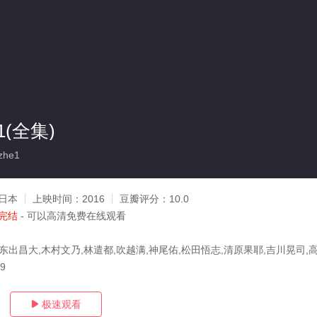
(全集)
zhe1
日本
上映时间：
2016
豆瓣评分：
10.0
完结
- 可以高清免费在线观看
,东出昌大,木村文乃,林遣都,吹越满,神尾佑,松田悟志,清原果耶,吉川晃司,
09
极速观看
