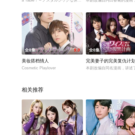
à Table！～ノスタルジックな休日～,à Table！～跟着古代食谱学
本剧改编自内田春菊的漫画
全8集
9.0
全8集
美妆搭档情人
完美妻子的完美复仇计
Cosmetic Playlover
本剧改编自同名漫画，讲述
相关推荐