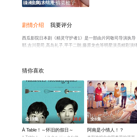
1-4全集/大结局
剧情介绍
我要评分
西瓜影院日本剧《精灵守护者1》是一部由片冈敬司导演执导，绫
耶,吉川晃司,高岛礼子,平干二朗,藤原龙也等明星演员精彩
完整版电视剧全集就上西瓜影视，热播电视剧提前免费观看
猜你喜欢
全13集
10.0
全8集
À Table！～怀旧的假日～
阿南是小情人！？