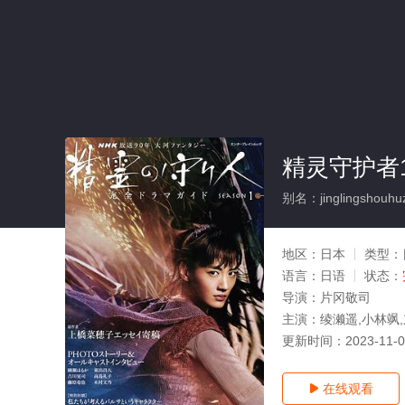
精灵守护者1
别名：jinglingshouhu
地区：
日本
类型：
语言：
日语
状态：
导演：
片冈敬司
主演：
绫濑遥,小林飒
更新时间：
2023-11-
在线观看
