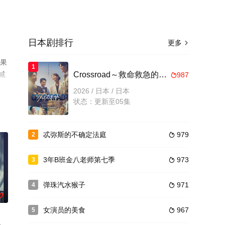
日本剧排行
更多

原果
1
减
Crossroad～救命救急的约定～
987

2026 / 日本 / 日本
状态：更新至05集
忒弥斯的不确定法庭
979
2

3年B班金八老师第七季
973
3

弹珠汽水猴子
971
4

0
女演员的美食
967
5
