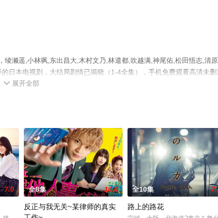
濑遥,小林飒,东出昌大,木村文乃,林遣都,吹越满,神尾佑,松田悟志,清
演绎的日本电视剧，大结局剧情已揭晓（1-4全集），手机免费观看高清未删
展开全部
，更多剧情信息可移步至豆瓣电视剧、电视猫或剧情网等平台了解。

7.0
全8集
10.0
全10集
7.
反正与我无关~某律师的真实
路上的路花
工作~