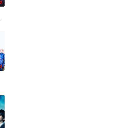
0
的新部门“GATE24”。这个部门直接把负责查验护照的入境管理局、盯着行
，是一部办公室爱情故事，讲述拥有特殊能力的读心少女与外表冷酷、却在脑
0
真实经历，描绘了她们推动护士注册制度、设立派出看护妇会协助防疫的历程。
前，将出现比前作更加棘手、更加难以攻破的恶性犯罪案件。随着高度保密的通