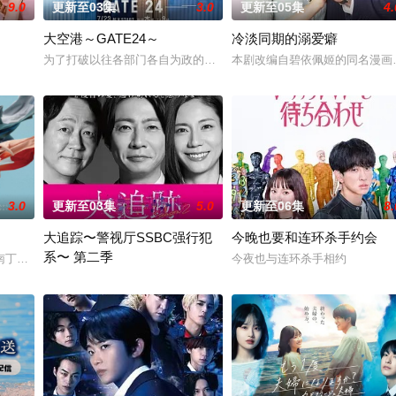
9.0
更新至03集
3.0
更新至05集
4.
大空港～GATE24～
冷淡同期的溺爱癖
为了打破以往各部门各自为政的死板规矩，内阁官房直属成立了一个特殊
本剧改编自碧依佩姬的同名漫画
6)
3.0
更新至03集
5.0
更新至06集
8.
大追踪〜警视厅SSBC强行犯
今晚也要和连环杀手约会
系〜 第二季
南丁格尔 大关和物语》为原案，取材自日本首位专业女护士大关和与铃木雅的
今夜也与连环杀手相约
在第二季中，作为现代刑侦关键力量的【警视厅SSBC强行犯系】面