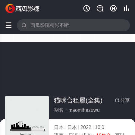






猫咪合租屋(全集)
分享

别名：maomihezuwu
日本
日本
2022
10.0