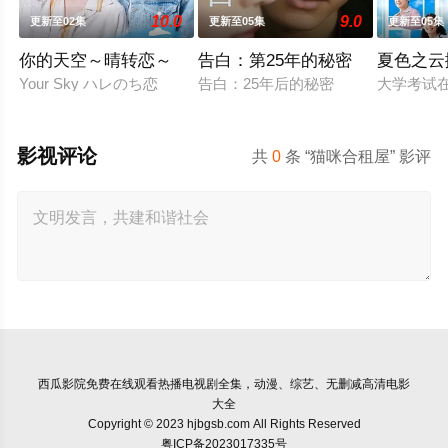
10.0
9.0
更新至02集
更新至05集
更新至05集
你的天空～晴转恋～
告白：第25年的秘密
夏色之云
Your Sky ハレのち恋
告白：25年后的秘密
大学考试
影视评论
共
0
条 “猫咪合租屋” 影评
西瓜影院
免费在线观看热播电视剧全集，动漫、综艺、无删减高清电影
大全
Copyright © 2023 hjbgsb.com All Rights Reserved
粤ICP备2023017335号