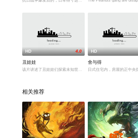
抗日战争爆发后的，日军得寸进尺，大肆杀害抢掠我国同胞， 人
The Peanuts gang are disapp
HD
4.0
HD
丑娃娃
舍与得
该片讲述了丑娃娃们探索未知世界寻找真正自我的冒险之旅的故
日式住宅内，房屋的正中央
相关推荐