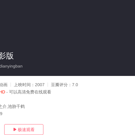
影版
ianyingban
动画
上映时间：
2007
豆瓣评分：
7.0
HD
- 可以高清免费在线观看
之介,池胁千鹤
09
极速观看
