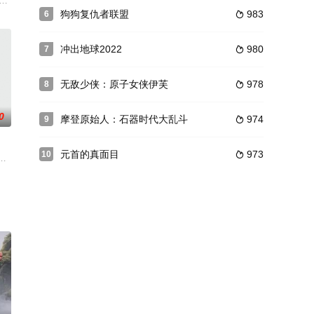
要塞：麦家村。日军队长野田一郎原以为小小麦家村，面对日军金戈铁马，机
uggles t
指导为钱家骏。影片拍竣后的十多年，在多个国际电影节上获得荣誉，并在19
三部长片动画《幻想曲》，为动画史贡献了一部迄今仍难以企及的经典名作。本片由
狗狗复仇者联盟
983
6

冲出地球2022
980
7

无敌少侠：原子女侠伊芙
978
8

0
摩登原始人：石器时代大乱斗
974
9

元首的真面目
973
10

都精致漂亮，会在毕业前接受训练，然后被送到真实世界里成为孩子们心爱的
色狐狸的毛线填充玩具。虽然长久被遗忘在昏暗的角落，但是这两个小家伙相
者是热度最高的，但一定是难得的很完整的作品。像五等分这样剧情从头到尾没
孩眼神中没有渴望和雀跃，她跟随妈妈穿梭钢筋水泥的光影之间，按照社会既