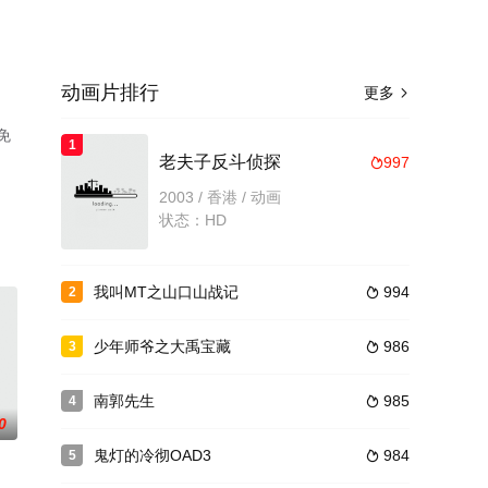
动画片排行
更多

免
1
老夫子反斗侦探
997

2003 / 香港 / 动画
状态：HD
我叫MT之山口山战记
994
2

少年师爷之大禹宝藏
986
3

南郭先生
985
4

0
鬼灯的冷彻OAD3
984
5
