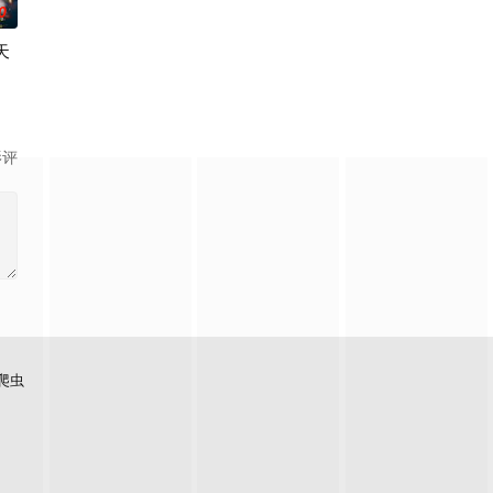
0
天
高中生酒寄彩叶过着非常忙碌的生活，努力在打工和学业之间寻找平衡。她的纾压
, vicious e
29 / Detective Conan: Highway No Datenshi
影评
爬虫