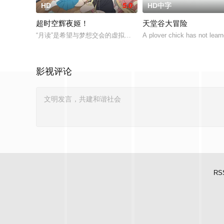
HD
5.0
HD中字
超时空辉夜姬！
天堂谷大冒险
“月读”是希望与梦想交会的虚拟空间，而舞台幕布将缓缓升起，
A plover chick has not learne
影视评论
RS