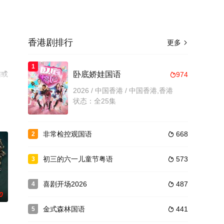
香港剧排行
更多

1
猫或
卧底娇娃国语
974

2026 / 中国香港 / 中国香港,香港
状态：全25集
非常检控观国语
668
2

初三的六一儿童节粤语
573
3

喜剧开场2026
487
4

0
金式森林国语
441
5
