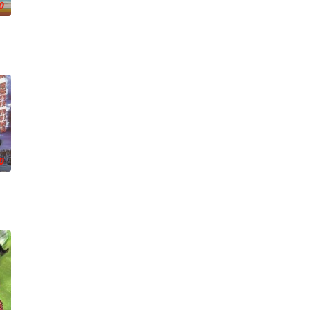
0
之想被無限放大，一不經意，便陷入道德矛盾的深淵，犯下種種「非份之罪」
錢與權勢、追求不屬於自己的愛，非份之想被無限放大，一不經意，便陷入道德
0
的幸如決定為自己而活，她任職廣告公司高層，從名貴奢侈品到生活必需品，
，奇迹地回到五年前⋯獲得「重生」的幸如決定為自己而活，她任職廣告公司