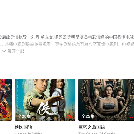
梁启政导演执导，刘丹,单立文,汤盈盈等明星演员精彩演绎的中国香港电视
视，热播电视剧提前免费观看，更多剧情信息可移步至豆瓣电视剧、电视
展开全部

3.0
全20集
8.0
全25集
7.
侠医国语
巨塔之后国语