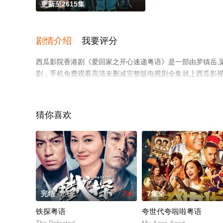
更新至2615集
剧情介绍
我要评分
西瓜影院香港剧《爱回家之开心速递粤语》是一部由罗镇岳,
剧，手机免费观看高清未删减完整版电视剧全集就上西瓜影
剧情网等平台了解。
猜你喜欢
完结
7.0
7集全
铁探粤语
夸世代夸啦啦粤语