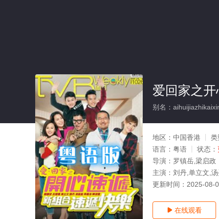
爱回家之开
别名：aihuijiazhikaixi
地区：
中国香港
类
语言：
粤语
状态：
导演：
罗镇岳,梁启政
主演：
刘丹,单立文,
更新时间：
2025-08-
在线观看
