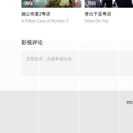
完结
2.0
完结
施公奇案2粤语
青出于蓝粤语
A Pillow Case of Mystery 2
Shine On You
影视评论
RS