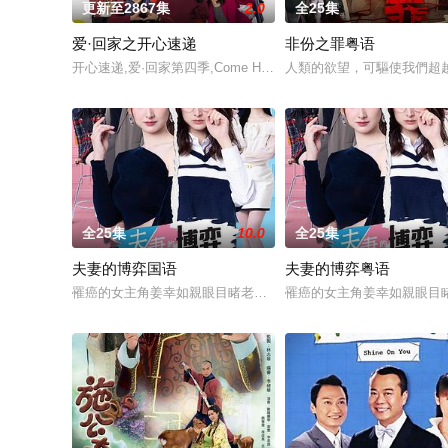
更新至2867集
2.0
全25集
爱·回家之开心速递
非份之罪粤语
开心速递,爱·回家第四季,Come Home Love: Happy Courier,(Come Ho
人類的欲望，可驅使我們超
全25集
10.0
全25集
夫妻的博弈国语
夫妻的博弈粤语
罹癌的女主角姜幸如親眼目睹老公和她唯一的閨蜜的姦情，慘遭
罹癌的女主角姜幸如親眼目