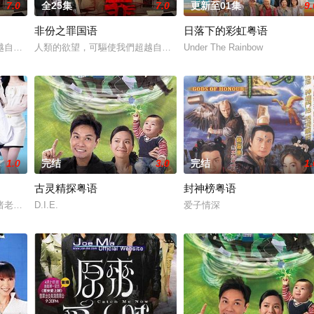
7.0
全25集
7.0
更新至01集
9.
非份之罪国语
日落下的彩虹粤语
me Love: Lo and Behold
越自我，然而，當欲望失控，過份貪圖金錢與權勢、追求不屬於自己的愛，非份
人類的欲望，可驅使我們超越自我，然而，當欲望失控，過份貪圖金
Under The Rainbow
1.0
完结
3.0
完结
1.
古灵精探粤语
封神榜粤语
兩人狠下毒手。坎坷的她竟然「死而復生」，奇迹地回到五年前⋯獲得「重生」
睹老公和她唯一的閨蜜的姦情，慘遭兩人狠下毒手。坎坷的她竟然「死而復生」
D.I.E.
爱子情深