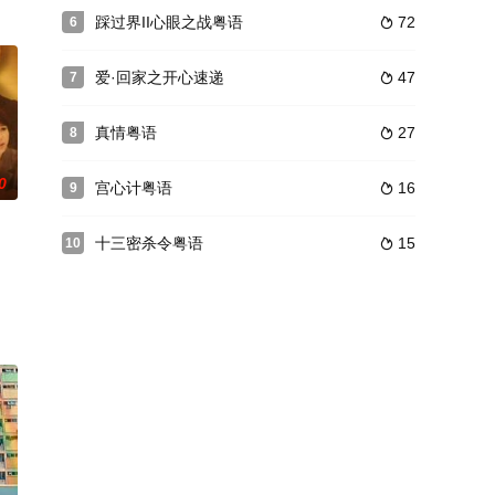
踩过界II心眼之战粤语
72
6

爱·回家之开心速递
47
7

真情粤语
27
8

0
宫心计粤语
16
9

十三密杀令粤语
15
10
