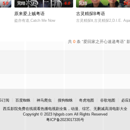
5.0
完结
6.0
完结
10.
原来爱上贼粤语
古灵精探B粤语
盗亦有道,Catch Me Now
古灵精探Ⅱ,古灵精探2,D.I.E. Aga
共
0
条 “爱回家之开心速递粤语” 
S订阅
百度蜘蛛
神马爬虫
搜狗蜘蛛
奇虎地图
谷歌地图
必应
西瓜影院
免费在线观看热播电视剧全集，动漫、综艺、无删减高清电影大全
Copyright © 2023 hjbgsb.com All Rights Reserved
粤ICP备2023017335号