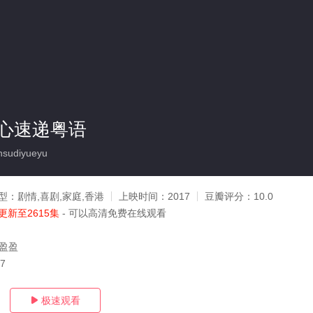
心速递粤语
nsudiyueyu
型：
剧情,喜剧,家庭,香港
上映时间：
2017
豆瓣评分：
10.0
更新至2615集
- 可以高清免费在线观看
汤盈盈
07
极速观看
