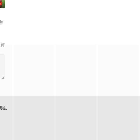
0
in
影评
爬虫