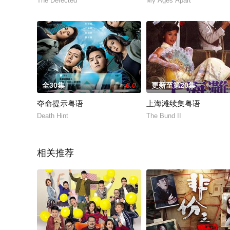
The Defected
My Ages Apart
全30集
6.0
更新至第20集
夺命提示粤语
上海滩续集粤语
Death Hint
The Bund II
相关推荐