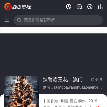






辣警霸王花：澳门行动粤语
分享

别名：lajingbawanghuaaomenxingdongyueyu
中国香港
剧情,喜剧,动作
2019
10.