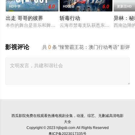
4.0
6.0
HD中字
HD国语
更新至HD
出走 哥哥的彼界
斩毒行动
异林：秘
本作的舞台是音乐和舞蹈融入生活的冲绳。与母亲朱音、妹妹舞
云海市禁毒支队获悉东南亚毒王廖爷将
西南边陲的
影视评论
共
0
条 “辣警霸王花：澳门行动粤语” 影评
西瓜影院
免费在线观看热播电视剧全集，动漫、综艺、无删减高清电影
大全
Copyright © 2023 hjbgsb.com All Rights Reserved
粤ICP备2023017335号