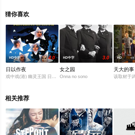
甫,谢可逸,张文杰,小肥,陈慧敏,李英涛等明星演员精彩演绎
的中国香港电影，手机免费观看高清未删减完整版电影大
猜你喜欢
全就上西瓜影视，更多剧情信息可移步至豆瓣电影、电视
猫或剧情网等平台了解。
4.0
3.0
HD中字
HD中字
HD
日以作夜
女之园
天大的事
戏中戏(港) 幽灵王国 日以继夜 白天不懂夜的黑 美国之夜 Day for Night 
Onna no sono
该取材于
相关推荐