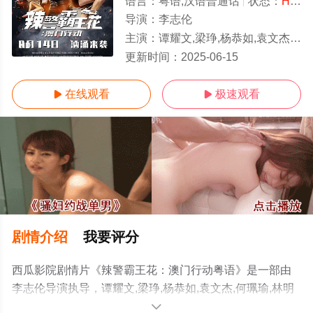
语言：
粤语,汉语普通话
状态：
HD
-
导演：
李志伦
主演：
谭耀文,梁琤,杨恭如,袁文杰,何珮瑜,林明祯,唐文龙,邓洢玲,吕珊,陆诗韵,赵善恒,杨潮凯,钟浩贤,吴云甫,谢可逸,张文杰,小
HD
更新时间：
2025-06-15
在线观看
极速观看


剧情介绍
我要评分
西瓜影院剧情片《辣警霸王花：澳门行动粤语》是一部由
李志伦导演执导，谭耀文,梁琤,杨恭如,袁文杰,何珮瑜,林明
祯,唐文龙,邓洢玲,吕珊,陆诗韵,赵善恒,杨潮凯,钟浩贤,吴云
