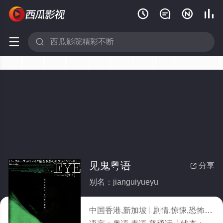






见鬼粤语
分享

别名：jianguiyueyu
中国香港,新加坡
剧情,惊悚,恐怖
20