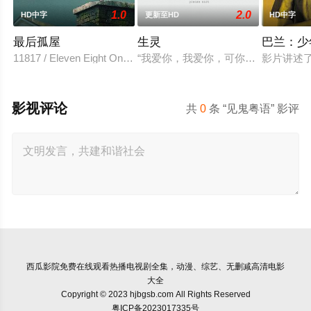
1.0
2.0
HD中字
更新至HD
HD中字
最后孤屋
生灵
巴兰：少
11817 / Eleven Eight One Seven
“我爱你，我爱你，可你为什么永远听
影片讲述
影视评论
共
0
条 “见鬼粤语” 影评
西瓜影院
免费在线观看热播电视剧全集，动漫、综艺、无删减高清电影
大全
Copyright © 2023 hjbgsb.com All Rights Reserved
粤ICP备2023017335号