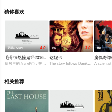
观看高清未删减完整版电影大全就上西瓜影视，更多剧情
信息可移步至豆瓣电影、电视猫或剧情网等平台了解。
猜你喜欢
4.0
3.0
更新1(720P)
HD
HD
毛骨悚然撞鬼经2016夏季SP
达妮卡
魔偶奇谭
病房里的五元硬币：护士吉川亚由美（武井咲饰）发现，每当小
The story follows Danika, a woman whos
A scientist
相关推荐