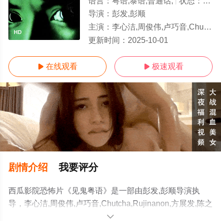
语言：
粤语,泰语,普通话,
状态：
HD
导演：
彭发,彭顺
主演：
李心洁,周俊伟,卢巧音,Chutcha,Rujinanon,方展发,陈之财
HD
更新时间：
2025-10-01
在线观看
极速观看


剧情介绍
我要评分
西瓜影院恐怖片《见鬼粤语》是一部由彭发,彭顺导演执
导，李心洁,周俊伟,卢巧音,Chutcha,Rujinanon,方展发,陈之
财等明星演员精彩演绎的中国香港,新加坡电影，手机免费
