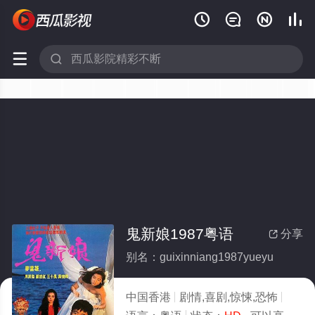






鬼新娘1987粤语
分享

别名：guixinniang1987yueyu
中国香港
剧情,喜剧,惊悚,恐怖
1987