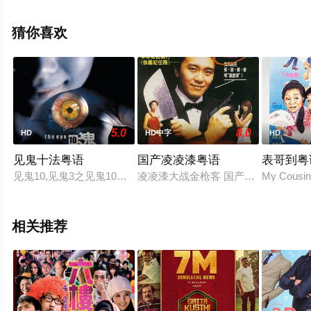
影大全就上西瓜影视，更多剧情信息可移步至豆瓣电影、
电视猫或剧情网等平台了解。
猜你喜欢
5.0
8.0
HD
HD中字
HD
见鬼十法粤语
国产凌凌漆粤语
表哥到粤
见鬼10,见鬼3之见鬼10法,The Eye 10,The Eye 3
凌凌漆大战金枪客 国产零零漆 国产007 From 
My Cous
相关推荐