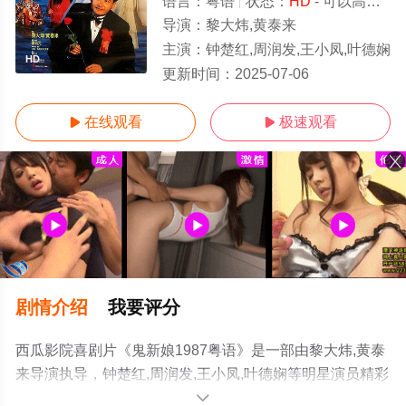
语言：
粤语
状态：
HD
- 可以高清免费在线观看
导演：
黎大炜,黄泰来
主演：
钟楚红,周润发,王小凤,叶德娴
HD
更新时间：
2025-07-06
在线观看
极速观看


剧情介绍
我要评分
西瓜影院喜剧片《鬼新娘1987粤语》是一部由黎大炜,黄泰
来导演执导，钟楚红,周润发,王小凤,叶德娴等明星演员精彩
演绎的中国香港电影，手机免费观看高清未删减完整版电
