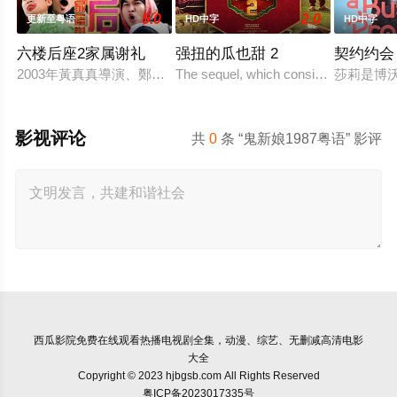
5.0
2.0
更新至粤语
HD中字
HD中字
六楼后座2家属谢礼
强扭的瓜也甜 2
契约约会
2003年黃真真導演、鄭丹瑞編劇的喜劇《六樓后座》拍出香港新一
The sequel, which consists of consecut
莎莉是博
影视评论
共
0
条 “鬼新娘1987粤语” 影评
西瓜影院
免费在线观看热播电视剧全集，动漫、综艺、无删减高清电影
大全
Copyright © 2023 hjbgsb.com All Rights Reserved
粤ICP备2023017335号