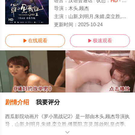
语言：
汉语普通话
状态：
HD
- 可以高清免费在线观看
导演：
木头,顾杰
主演：
山新,刘明月,朱婧,栾立胜,傅晨阳,言灵,陈啟刚,皇贞季,李璐,陈思宇,任景行
HD
更新时间：
2025-10-24
在线观看
极速观看


剧情介绍
我要评分
西瓜影院动画片《罗小黑战记2》是一部由木头,顾杰导演执
导，山新,刘明月,朱婧,栾立胜,傅晨阳,言灵,陈啟刚,皇贞季,
李璐,陈思宇,任景行等明星演员精彩演绎的中国大陆电影，
