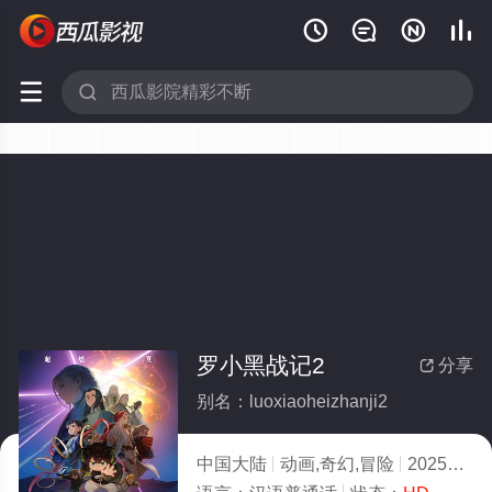






罗小黑战记2
分享

别名：luoxiaoheizhanji2
中国大陆
动画,奇幻,冒险
2025
10.