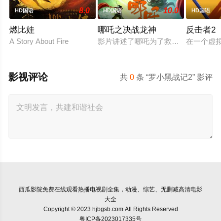
8.0
10.0
HD国语
HD国语
HD国语
燃比娃
哪吒之决战龙神
反击者2
A Story About Fire
影片讲述了哪吒为了救出活祭的小孩，
在一个虚
影视评论
共
0
条 “罗小黑战记2” 影评
西瓜影院
免费在线观看热播电视剧全集，动漫、综艺、无删减高清电影
大全
Copyright © 2023 hjbgsb.com All Rights Reserved
粤ICP备2023017335号