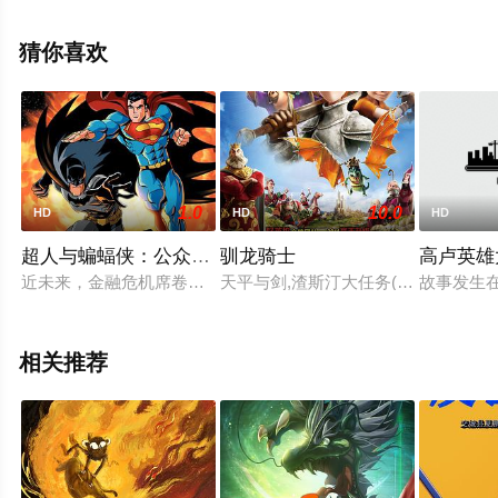
手机免费观看高清未删减完整版电影大全就上西瓜影视，
更多剧情信息可移步至豆瓣电影、电视猫或剧情网等平台
猜你喜欢
了解。
1.0
10.0
HD
HD
HD
超人与蝙蝠侠：公众之敌
驯龙骑士
高卢英雄
近未来，金融危机席卷美国，失业率和犯罪率飙升，各大主要城
天平与剑,渣斯汀大任务(港),贾斯汀出任务(台),
故事发生在
相关推荐