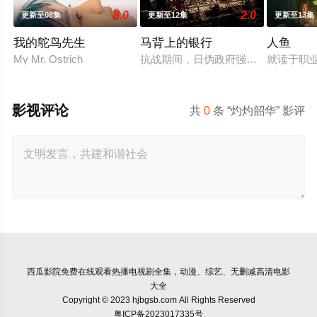
8.0
2.0
更新至08集
更新至12集
更新至13集
我的鸵鸟先生
马背上的银行
人鱼
My Mr. Ostrich
抗战期间，日伪政府强行推广、使用由
就读于职
影视评论
共
0
条 “灼灼韶华” 影评
西瓜影院
免费在线观看热播电视剧全集，动漫、综艺、无删减高清电影
大全
Copyright © 2023 hjbgsb.com All Rights Reserved
粤ICP备2023017335号