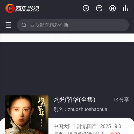






灼灼韶华(全集)
分享

别名：zhuozhuoshaohua
中国大陆
剧情,国产
2025
9.0