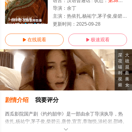
语言：
汉语普通话
状态：
第38集
- 
导演：
余丁
主演：
热依扎,杨祐宁,茅子俊,柴碧云,唐曾,宣言,章珈悦,涂松岩,邵峰,车永莉,巩峥,丁勇岱,李勤勤,翟小兴,张亮,林鹏,赵燕国彰,
1-40全集/大结局
更新时间：
2025-09-28
在线观看
极速观看


剧情介绍
我要评分
西瓜影院国产剧《灼灼韶华》是一部由余丁导演执导，热
依扎,杨祐宁,茅子俊,柴碧云,唐曾,宣言,章珈悦,涂松岩,邵峰,
车永莉,巩峥,丁勇岱,李勤勤,翟小兴,张亮,林鹏,赵燕国彰,刘
