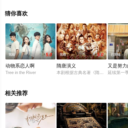
涛,张英,代高政等明星演员精彩演绎的中国大陆电视剧，大
结局剧情已揭晓（1-40全集），手机免费观看高清未删减
猜你喜欢
完整版电视剧全集就上西瓜影视，热播电视剧提前免费观
看，更多剧情信息可移步至豆瓣电视剧、电视猫或剧情网
等平台了解。
5.0
5.0
完结
完结
已完结
动物系恋人啊
隋唐演义
又是努力
Tree in the River
本剧根据古典名著《隋唐演义》改编
延续第一
相关推荐