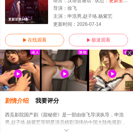
语言：
汉语普通话
状态：
更新至第24集
导演：
徐飞
主演：
申浩男,赵子络,杨紫艺
更新至第24集
更新时间：
2026-07-14
在线观看
极速观看


剧情介绍
我要评分
西瓜影院国产剧《甜秘密》是一部由徐飞导演执导，申浩
男,赵子络,杨紫艺等明星演员精彩演绎的中国大陆电视剧，
手机免费观看高清未删减完整版电视剧全集就上西瓜影
