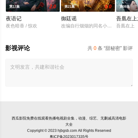
2.0
8.0
第17集
第21集
第08集
夜语记
御廷谣
吾凰在上
夜色暗香 / 惊欢
改编自行烟烟的同名小说。孟廷辉，
吾凰在上
影视评论
共
0
条 “甜秘密” 影评
西瓜影院
免费在线观看热播电视剧全集，动漫、综艺、无删减高清电影
大全
Copyright © 2023 hjbgsb.com All Rights Reserved
粤ICP备2023017335号