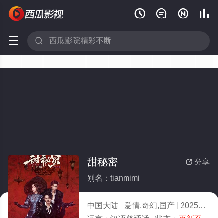






甜秘密
分享

别名：tianmimi
中国大陆
爱情,奇幻,国产
2025
1.0