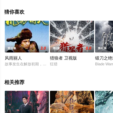
视，热播电视剧提前免费观看，更多剧情信息可移步至豆
瓣电视剧、电视猫或剧情网等平台了解。
猜你喜欢
3.0
8.0
第30集
第8集
第41集
风雨丽人
猎狼者 卫视版
锻刀之绝
故事发生在解放初期，护士岳秀清爱上了和军代表彭涌，同时爱
狂猎
Blade Warr
相关推荐