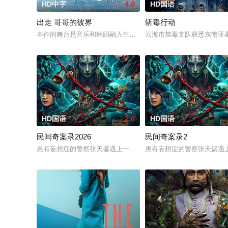
HD中字
4.0
HD国语
出走 哥哥的彼界
斩毒行动
本作的舞台是音乐和舞蹈融入生活的冲绳。与母亲朱音、妹妹舞
云海市禁毒支队获悉东南亚
HD国语
2.0
HD国语
民间奇案录2026
民间奇案录2
患有妄想症的警察张天盛遇上一起离奇的神像杀人事件，勘案过程
患有妄想症的警察张天盛遇