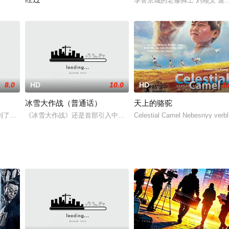
享誉京城的老修脚工“刘顺义”
Voice 1 (male professional announcer type) This neighborhood(1) was
8.0
HD
10.0
HD
1.
冰雪大作战（普通话）
天上的骆驼
到了岭上的穷山村，她要改变山村的面貌！男友的不理解，老封建的干扰，村民
《冰雪大作战》还是首部引入中国的加拿大动画片，同时也是2015
Celestial Camel Nebesnyy ver