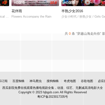
8.0
HD国语
10.0
HD国语
6.
花伴雨
半熟少女2016
cal drama set against the backdrop of a fading aristocracy, Made in Telugu, f
Flowers Accompany the Rain
少女小时代 / 扮熟少女 / Girls Gen
共
0
条 “穿越山海走向你” 
S订阅
百度蜘蛛
神马爬虫
搜狗蜘蛛
奇虎地图
谷歌地图
必应
西瓜影院
免费在线观看热播电视剧全集，动漫、综艺、无删减高清电影大全
Copyright © 2023 hjbgsb.com All Rights Reserved
粤ICP备2023017335号