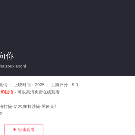
向你
izouxiangni
剧情
上映时间：
2025
豆瓣评分：
9.0
HD国语
- 可以高清免费在线观看
,海拉提·哈木,帕拉沙提·阿依克什
02
极速观看
