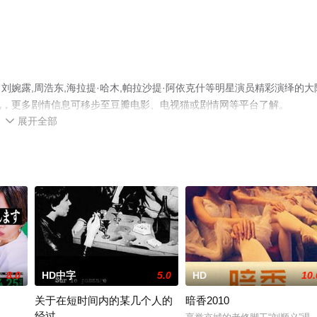
婉露,周浩东,海拉提·哈木,帕拉沙提·阿依克什等明星演员精彩演绎的大
视，更多剧情信息可移步至豆瓣电影、电视猫或剧情网等平台了解。
展开全部

8.0
HD中字
5.0
HD
10.
关于在短时间内的某几个人的
暗香2010
经过