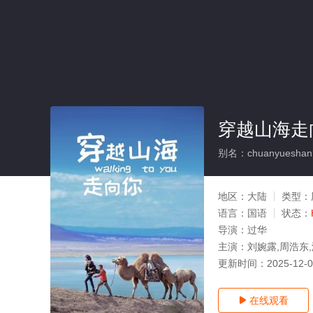
穿越山海走
别名：chuanyueshanha
地区：
大陆
类型：
语言：
国语
状态：
导演：
过华
主演：
刘婉露,周浩东
更新时间：
2025-12-
在线观看
