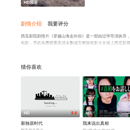
HD国语
剧情介绍
我要评分
西瓜影院剧情片《穿越山海走向你》是一部由过华导演执导，刘
电影，手机免费观看高清未删减完整版电影大全就上西瓜影
猜你喜欢
HD
5.0
HD
新独居时代
我来说出真相