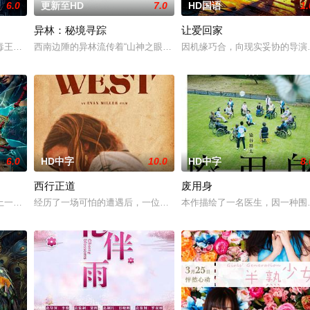
6.0
更新至HD
7.0
HD国语
1.
异林：秘境寻踪
让爱回家
一起生活的照屋踊，憧憬舞蹈学校的丽莎，开始了舞蹈生涯。朱音为了支撑家数
毒王廖爷将携600余公斤毒品来云交易，火速成立“斩毒行动”专案组，借调警
西南边陲的异林流传着“山神之眼”的恐怖传说，生物系学生苏瑶与同学
因机缘巧合，向现实妥协的导演朱
6.0
HD中字
10.0
HD中字
8.
西行正道
废用身
中，牵引出“婴胎报仇”，“娘娘索命”等一连串妖异事件，张天盛虽被种种诡
上一起离奇的神像杀人事件，勘案过程中，牵引出“婴胎报仇”，“娘娘索命”等
经历了一场可怕的遭遇后，一位小镇女子向疏远的哥哥借了钱，独自
本作描绘了一名医生，因一种围