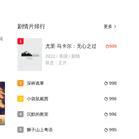
剧情片排行
更多

陆
1
尤里·马卡尔：无心之过
999

2022 / 美国 / 剧情
状态：正片
深林诡事
998
2

小袋鼠戴茜
996
3

沉默的教室
996
4

0
狮子山上粤语
995
5
