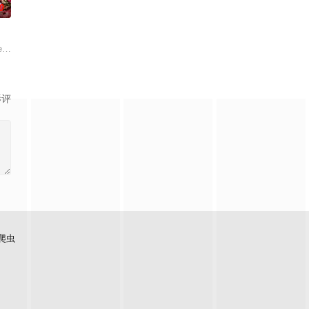
0
or the world. Re
eration
影评
爬虫