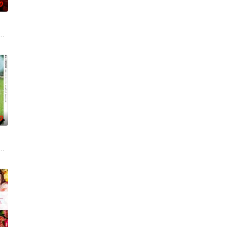
0
在酒吧工作，不擅长与人打交道的舞总是在学校前专心地注视着哥哥的身影。
员安迪参战。首轮毒贩阿泰交易败露被廖爷灭口，可疑人员罗杰浮出水面。出狱
进山科考，却因遭遇飓风来袭而失联。救援副队长陈霖奉命带队深入丛林，一路用科
达仁萌生拍一部《河南人在北京》电影的念头，在说服主编姚松、老乡韩战、二房
0
怪幻象阻碍，却坚信这是藏在迷信后的人为诡计，勇于向封建传统宣战，敢于破除
一连串妖异事件，张天盛虽被种种诡怪幻象阻碍，却坚信这是藏在迷信后的人为
一人踏上穿越西德克萨斯州的旅程，寻求紧急医疗救助。一路上，她既遭遇了善
绕“废用身”——因瘫痪等原因已无恢复可能的四肢——的治疗方法，而一步步