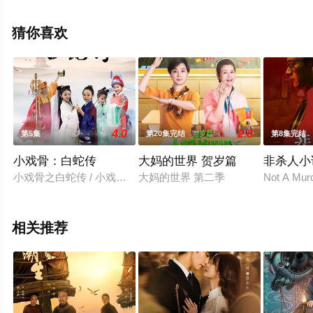
视剧全集就上西瓜影视，热播电视剧提前免费观看，更多
剧情信息可移步至豆瓣电视剧、电视猫或剧情网等平台了
猜你喜欢
解。
4.0
2.0
第5集
第20集完结
第8集完结
小戏骨：白蛇传
大妈的世界 贺岁篇
非杀人小
小戏骨之白蛇传 / 小戏骨：白蛇传篇 / Star of Tomorrow: Legend of 
大妈的世界 第二季
Not A Murd
相关推荐