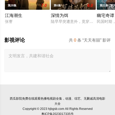
7.0
6.0
第28集
第6集
第21集已完
江海潮生
深情为饵
幽宅奇谭
张謇
陆早早突遭意外，竟穿越成民国少夫人
民国时期
影视评论
共
0
条 “天天有囍” 影评
西瓜影院
免费在线观看热播电视剧全集，动漫、综艺、无删减高清电影
大全
Copyright © 2023 hjbgsb.com All Rights Reserved
粤ICP备2023017335号