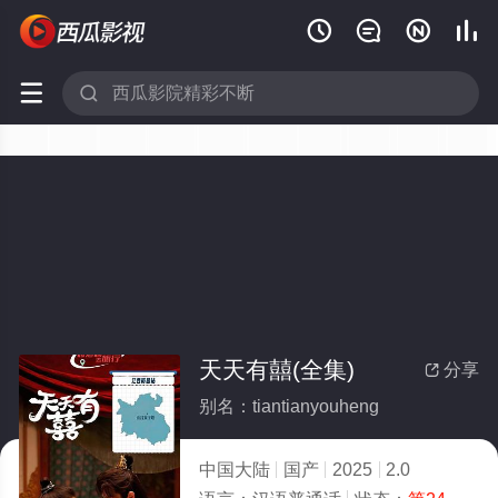






天天有囍(全集)
分享

别名：tiantianyouheng
中国大陆
国产
2025
2.0