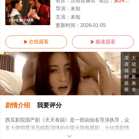
语言：
汉语普通话
状态：
第24集完结
导演：
未知
主演：
未知
1-24全集/大结局
更新时间：
2026-01-05
在线观看
极速观看


剧情介绍
我要评分
西瓜影院国产剧《天天有囍》是一部由知名导演执导，众
多大牌明星演员精彩演绎的中国大陆电视剧，大结局剧情
已揭晓（1-24全集），手机免费观看高清未删减完整版电
