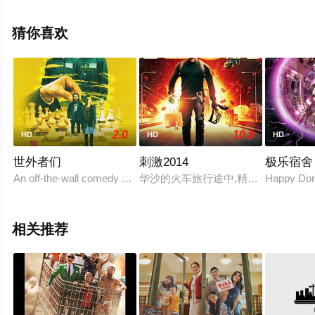
中国大陆电影，手机免费观看高清未删减完整版电影大全
就上西瓜影视，更多剧情信息可移步至豆瓣电影、电视猫
猜你喜欢
或剧情网等平台了解。
2.0
10.0
HD
HD
HD
世外者们
刺激2014
极乐宿舍
An off-the-wall comedy set in the world of the Bystanders - invis
华沙的火车旅行途中,精神病学家夏娜Sh
Happy Do
相关推荐