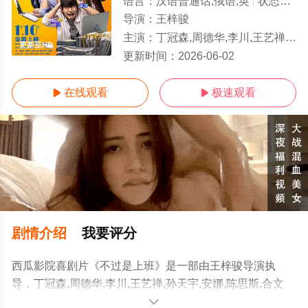
语言：
汉语普通话,俄语,英
状态：
更
导演：
王梓骏
主演：
丁冠森,周德华,李川,王艺禅,孙天宇,安娜,陈思斯,合文俊,小爱,李孝谦,吴俊霆,李逗逗,帕赛
更新至HD
更新时间：
2026-06-02
在线观看
极速观看


剧情介绍
我要评分
西瓜影院喜剧片《不过是上班》是一部由王梓骏导演执
导，丁冠森,周德华,李川,王艺禅,孙天宇,安娜,陈思斯,合文
俊,小爱,李孝谦,吴俊霆,李逗逗,帕赛等明星演员精彩演绎的
