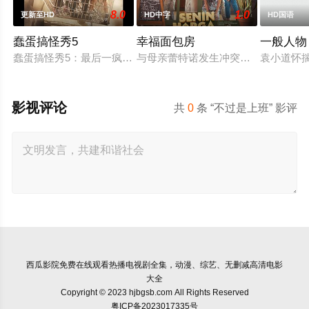
8.0
1.0
更新至HD
HD中字
HD国语
蠢蛋搞怪秀5
幸福面包房
一般人物
蠢蛋搞怪秀5：最后一疯 / Jackass 5 / 蠢蛋搞怪秀最终章
与母亲蕾特诺发生冲突后，穆蒂亚离
袁小道怀
影视评论
共
0
条 “不过是上班” 影评
西瓜影院
免费在线观看热播电视剧全集，动漫、综艺、无删减高清电影
大全
Copyright © 2023 hjbgsb.com All Rights Reserved
粤ICP备2023017335号