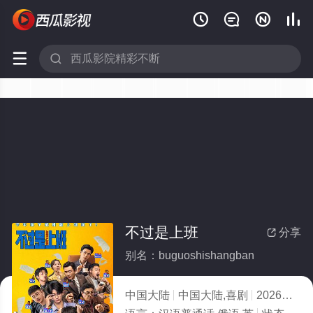






不过是上班
分享

别名：buguoshishangban
中国大陆
中国大陆,喜剧
2026
10.0