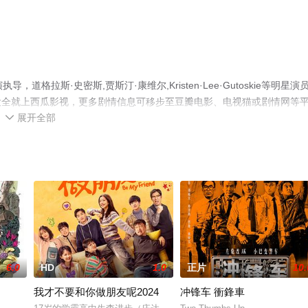
导，道格拉斯·史密斯,贾斯汀·康维尔,Kristen·Lee·Gutoskie等明星演
大全就上西瓜影视，更多剧情信息可移步至豆瓣电影、电视猫或剧情网等
展开全部

6.0
HD
1.0
正片
10.
我才不要和你做朋友呢2024
冲锋车 衝鋒車