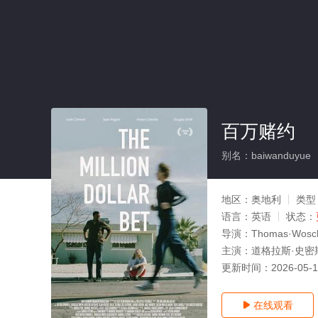
百万赌约
别名：baiwanduyue
地区：
奥地利
类型
语言：
英语
状态：
导演：
Thomas·Wosch
主演：
道格拉斯·史密斯,贾
更新时间：
2026-05-
在线观看
