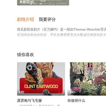
更新至HD
剧情介绍
我要评分
西瓜影院喜剧片《百万赌约》是一部由Thomas·Woschitz导演执
彩演绎的奥地利电影，手机免费观看高清未删减完整版电影
了解。
猜你喜欢
HD
1.0
HD
霹雳炮与飞毛腿
你值得什么