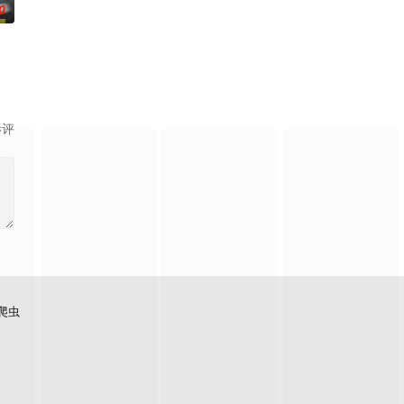
0
到了一份工作，当她邀请他成为自己的灵感缪斯时，他的梦想成真了。但很快他就被艾丽卡带
过程极端又滑稽，他们必须挺过这一夜，以保住两人的恋情和性命。
影评
爬虫