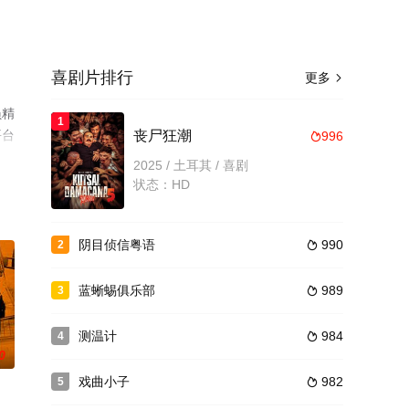
喜剧片排行
更多

员精
1
平台
丧尸狂潮
996

2025 / 土耳其 / 喜剧
状态：HD
阴目侦信粤语
990
2

蓝蜥蜴俱乐部
989
3

测温计
984
4

0
戏曲小子
982
5
