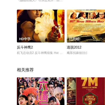
《越战猎鹿人》导演迈克尔．西米诺初露锋芒的处女作。故事有
HD中字
3.0
已完结
反斗神鹰2
逃脱2012
机飞总动员2 反斗神鹰续集 Hot Shots! 2
飚客找麻烦(台)
相关推荐