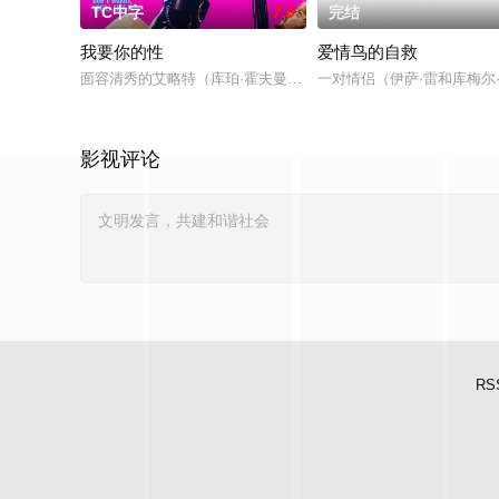
TC中字
7.0
完结
我要你的性
爱情鸟的自救
面容清秀的艾略特（库珀·霍夫曼 Cooper Hoffman 饰）在
一对情侣（伊萨·雷和库梅
影视评论
RS