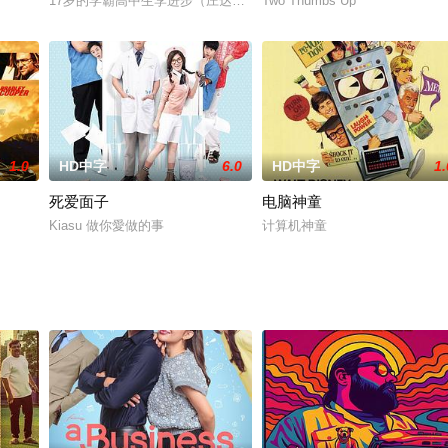
趣，角色鲜明，既有动作又有笑料，娱乐效果相当高。克林特．伊斯特伍德饰演
17岁的学霸高中生李进步（庄达菲 饰）阴差阳错回到了学渣妈妈李青
Two Thumbs Up
1.0
HD中字
6.0
HD中字
1.
死爱面子
电脑神童
Kiasu 做你愛做的事
计算机神童