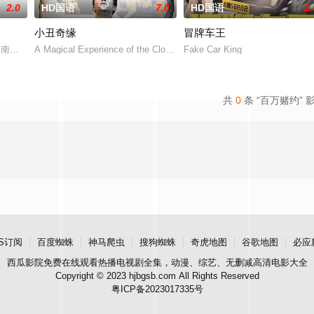
2.0
HD国语
7.0
HD国语
2.
小丑奇缘
冒牌车王
著名艺术家艾丽卡·特蕾西（奥利维亚·王尔德 Olivia Wilde 饰）那里找
尔·南贾尼饰）正在互诉衷肠，结果被无意中卷入了一场谋杀迷局。洗刷罪名的
A Magical Experience of the Clown
Fake Car King
共
0
条 “百万赌约” 
S订阅
百度蜘蛛
神马爬虫
搜狗蜘蛛
奇虎地图
谷歌地图
必应
西瓜影院
免费在线观看热播电视剧全集，动漫、综艺、无删减高清电影大全
Copyright © 2023 hjbgsb.com All Rights Reserved
粤ICP备2023017335号