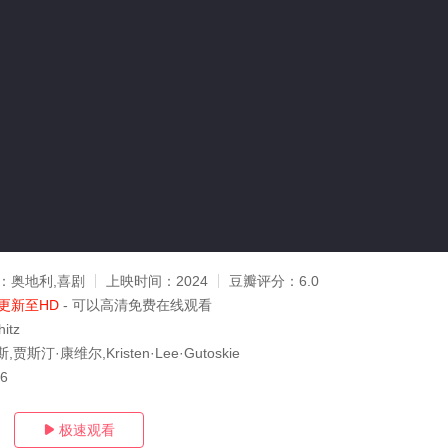
：
奥地利,喜剧
上映时间：
2024
豆瓣评分：
6.0
更新至HD
- 可以高清免费在线观看
itz
斯汀·康维尔,Kristen·Lee·Gutoskie
16
极速观看
