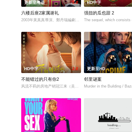
更新至粤语
5.0
HD中字
六楼后座2家属谢礼
强扭的瓜也甜 2
2003年黃真真導演、鄭丹瑞編劇的喜劇《六樓后座》拍出香港新一
The sequel, which consists o
HD中字
2.0
更新至HD
不能错过的只有你2
邻里谜案
风流不羁的房地产销冠江来（吴翊歌 饰），为利益化身“深情画
Murder in the Building / Baz