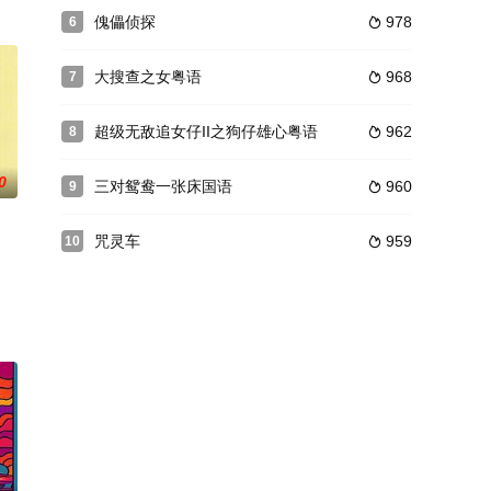
抢匪冲天炮，他跟乔治．甘迪等搭档枪劫政府的保险箱，但事成之后赃款却神
桐（陈昊宇 饰）的少女时代，见到了素未谋面的渣男爸爸（王皓 饰）和4D彩
傀儡侦探
978
6

大搜查之女粤语
968
7

超级无敌追女仔II之狗仔雄心粤语
962
8

0
三对鸳鸯一张床国语
960
9

咒灵车
959
10
