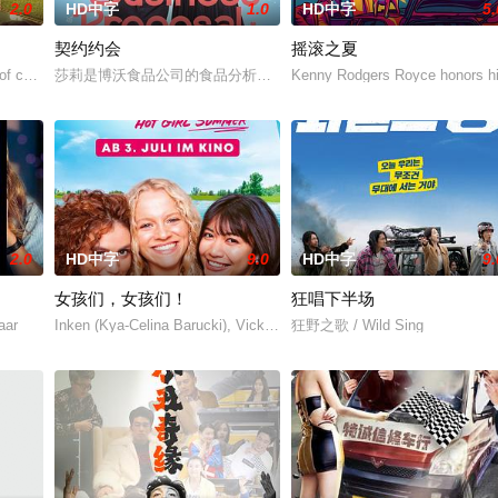
2.0
HD中字
1.0
HD中字
5.
契约约会
摇滚之夏
代的愛情面面觀，其中「Truth orDare」大膽遊戲更表達時下年青人對於
f consecutive events following the film Gatta Kusthi (2022).
莎莉是博沃食品公司的食品分析师，如今陷入财务困境，她答应为挚
Kenny Rodgers Royce honors his 
2.0
HD中字
9.0
HD中字
9.
女孩们，女孩们！
狂唱下半场
家”，步步为营接近倔强女医生李梦（李萌萌 饰）。他算计利益得失，她却赌
aar
Inken (Kya-Celina Barucki), Vicky (Julia Novohradsky) und Lena (N
狂野之歌 / Wild Sing