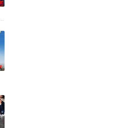
0
感情所體會的各種形態，創出票房之餘，又引起不俗的回響。2008年，黃真真新作
友雅斯敏牵线搭桥，为她安排相亲。原来，雅斯敏的约会对象是乌塔玛，博沃食
late mother's legacy by following Dead and Company's final tour with his fil
0
上了余生信任，他们之间，连错过都像一场预谋。一场以利益为起点的相遇，却让
hung Hong) sind beste Freundinnen und haben ein gemeins