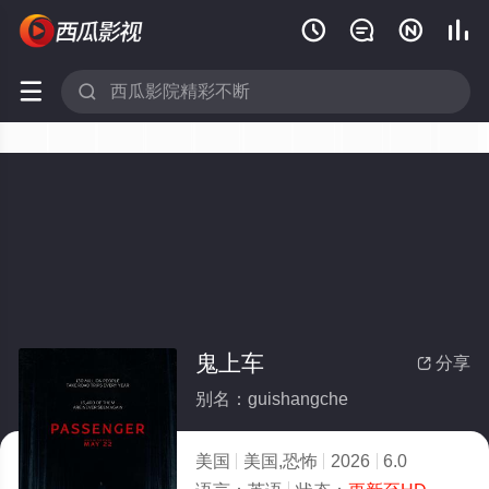






鬼上车
分享

别名：guishangche
美国
美国,恐怖
2026
6.0