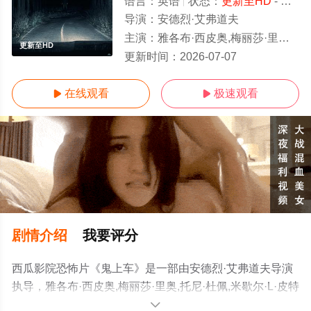
语言：
英语
状态：
更新至HD
- 可以高清免费在线观看
导演：
安德烈·艾弗道夫
主演：
雅各布·西皮奥,梅丽莎·里奥,托尼·杜佩,米歇尔·L·皮特斯,卢·洛贝尔,德薇埃尔·约翰逊,邦妮·迪肖恩,布雷特·贝德罗西安,
更新至HD
更新时间：
2026-07-07
在线观看
极速观看


剧情介绍
我要评分
西瓜影院恐怖片《鬼上车》是一部由安德烈·艾弗道夫导演
执导，雅各布·西皮奥,梅丽莎·里奥,托尼·杜佩,米歇尔·L·皮特
斯,卢·洛贝尔,德薇埃尔·约翰逊,邦妮·迪肖恩,布雷特·贝德罗
