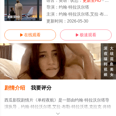
语言：
英语
状态：
更新至HD
- 可以高清免费在线观看
导演：
约翰·特拉沃尔塔
主演：
约翰·特拉沃尔塔,艾拉·布勒·特拉沃塔,克拉克·肖特韦尔,凯莉·埃维斯顿-奎内特,奥尔加·霍夫曼,凯莉·B·埃维斯顿,Mile
更新至HD
更新时间：
2026-05-30
在线观看
极速观看


剧情介绍
我要评分
西瓜影院剧情片《单程夜航》是一部由约翰·特拉沃尔塔导
演执导，约翰·特拉沃尔塔,艾拉·布勒·特拉沃塔,克拉克·肖特
韦尔,凯莉·埃维斯顿-奎内特,奥尔加·霍夫曼,凯莉·B·埃维斯
