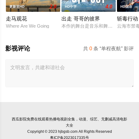
2.0
4.0
更新至HD
HD中字
HD国语
走马观花
出走 哥哥的彼界
斩毒行动
Where Are We Going
本作的舞台是音乐和舞蹈融入生活的
云海市禁
影视评论
共
0
条 “单程夜航” 影评
西瓜影院
免费在线观看热播电视剧全集，动漫、综艺、无删减高清电影
大全
Copyright © 2023 hjbgsb.com All Rights Reserved
粤ICP备2023017335号