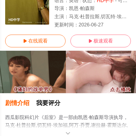
语言：
英语
状态：
HD中字
- 可以高清免费在线观看
导演：
凯恩·帕森斯
主演：
马克·杜普拉斯,切瓦特·埃加福,阿万·乔贾,谢拉赫·霍斯达尔,托比·哈格雷夫,雷娜特·赖因斯夫,卢基塔·麦克斯韦尔,芬恩·本尼
HD中字
更新时间：
2026-06-27
在线观看
极速观看


剧情介绍
我要评分
西瓜影院科幻片《后室》是一部由凯恩·帕森斯导演执导，
马克·杜普拉斯,切瓦特·埃加福,阿万·乔贾,谢拉赫·霍斯达尔,
托比·哈格雷夫,雷娜特·赖因斯夫,卢基塔·麦克斯韦尔,芬恩·
