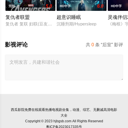
5.0
6.0
完结
HD中字
HD中字
复仇者联盟
超意识睡眠
灵魂伴侣2
复仇者 复联 妇联(豆友译名)
沉睡刑期/Hypersleep
《梅根》宇
影视评论
共
0
条 “后室” 影评
西瓜影院
免费在线观看热播电视剧全集，动漫、综艺、无删减高清电影
大全
Copyright © 2023 hjbgsb.com All Rights Reserved
粤ICP备2023017335号