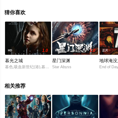
本尼特,米拉尼亚·克尔等明星演员精彩演绎的美国电影，手
机免费观看高清未删减完整版电影大全就上西瓜影视，更
猜你喜欢
多剧情信息可移步至豆瓣电影、电视猫或剧情网等平台了
解。
1.0
1.0
HD
HD
正片
暮光之城
星门深渊
地球淹没
暮色,吸血新世纪(港),暮光之城：无惧的爱(台),暮光,晨光
Star Abyss
End of Day
相关推荐