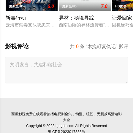
6.0
7.0
更新至HD
更新至HD
HD国语
斩毒行动
异林：秘境寻踪
让爱回家
云海市禁毒支队获悉东南亚毒王廖爷将携600余公斤毒品来云交
西南边陲的异林流传着“山神之眼”的
因机缘巧
影视评论
共
0
条 “木挽町复仇记” 影评
西瓜影院
免费在线观看热播电视剧全集，动漫、综艺、无删减高清电影
大全
Copyright © 2023 hjbgsb.com All Rights Reserved
粤ICP备2023017335号