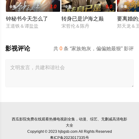
3.0
9.0
全集
全集
全集
钟秘书今天怎么了
转身已是沪海之巅
要离婚的
王道铁＆谭盐盐
宋哲伦＆陈丹
郑天龙＆
影视评论
共
0
条 “家族炮灰，偏偏她最狠” 影评
西瓜影院
免费在线观看热播电视剧全集，动漫、综艺、无删减高清电影
大全
Copyright © 2023 hjbgsb.com All Rights Reserved
粤ICP备2023017335号