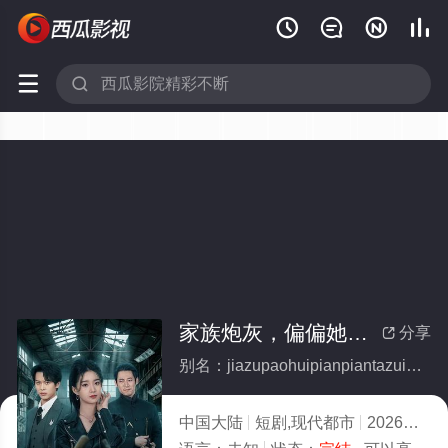






家族炮灰，偏偏她最狠(全集)
分享

别名：jiazupaohuipianpiantazuihen
中国大陆
短剧,现代都市
2026
10.0