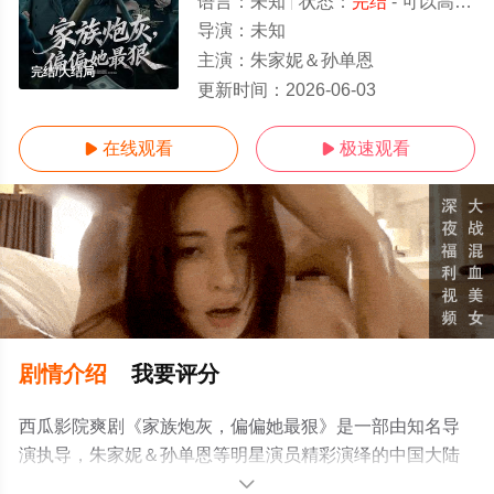
语言：
未知
状态：
完结
- 可以高清免费在线观看
导演：
未知
主演：
朱家妮＆孙单恩
完结/大结局
更新时间：
2026-06-03
在线观看
极速观看


剧情介绍
我要评分
西瓜影院爽剧《家族炮灰，偏偏她最狠》是一部由知名导
演执导，朱家妮＆孙单恩等明星演员精彩演绎的中国大陆
电视剧，大结局剧情已揭晓（完结），手机免费观看高清
