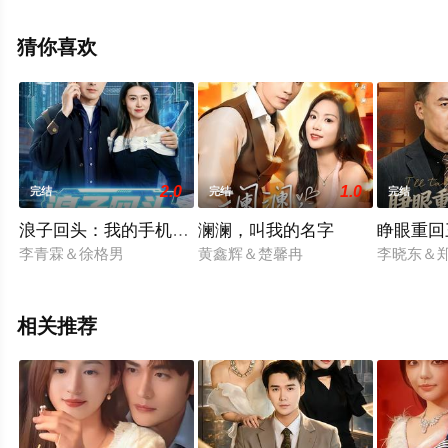
未删减完整版电视剧全集就上西瓜影视，热播电视剧提前
免费观看，更多剧情信息可移步至豆瓣电视剧、电视猫或
猜你喜欢
剧情网等平台了解。
2.0
1.0
完结
完结
完结
浪子回头：我的手机可以预知未来
澜澜，叫我的名字
睁眼重回
李青霖＆徐格男
黄鑫辉＆楚馨冉
李晓东＆
相关推荐