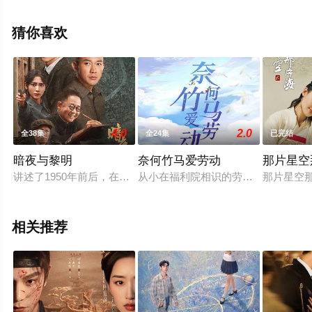
怿,方之郅,赵铁钢等明星演员精彩演绎的中国大陆电视剧，
大结局剧情已揭晓（1-24全集），手机免费观看高清未删
猜你喜欢
减完整版电视剧全集就上西瓜影视，热播电视剧提前免费
观看，更多剧情信息可移步至豆瓣电视剧、电视猫或剧情
网等平台了解。
4.0
2.0
全38集
全24集
已完结
暗夜与黎明
奈何竹马爱劳动
那片星空
讲述了1950年前后，在上海新中国第一代公安战士与蒋介石特
从小在福利院相识的劳冬冬（韩乐瑶 
那片星空那
相关推荐