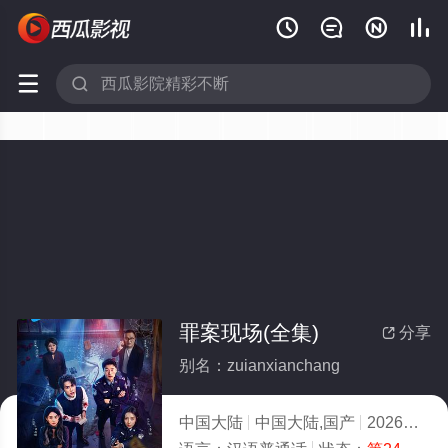






罪案现场(全集)
分享

别名：zuianxianchang
中国大陆
中国大陆,国产
2026
10.0