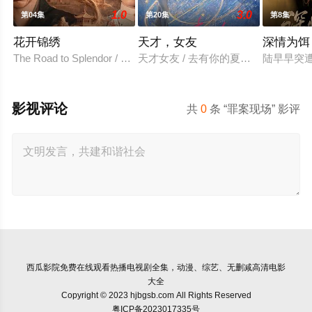
1.0
3.0
第04集
第20集
第8集
花开锦绣
天才，女友
深情为饵
The Road to Splendor / Escape to Your Heart
天才女友 / 去有你的夏天 / 当你耀眼时
陆早早突
影视评论
共
0
条 “罪案现场” 影评
西瓜影院
免费在线观看热播电视剧全集，动漫、综艺、无删减高清电影
大全
Copyright © 2023 hjbgsb.com All Rights Reserved
粤ICP备2023017335号