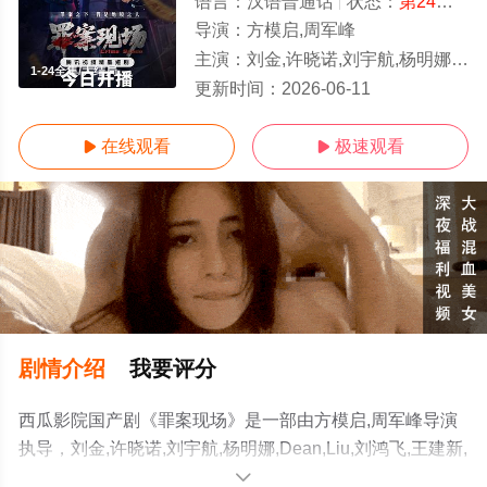
语言：
汉语普通话
状态：
第24集已完结
导演：
方模启,周军峰
主演：
刘金,许晓诺,刘宇航,杨明娜,Dean,Liu,刘鸿飞,王建新,陈梦瑶,赵美钧,洛嘉,田媛,戚彩,童心,张程诗晴,费贝贝,李长
1-24全集/大结局
更新时间：
2026-06-11
在线观看
极速观看


剧情介绍
我要评分
西瓜影院国产剧《罪案现场》是一部由方模启,周军峰导演
执导，刘金,许晓诺,刘宇航,杨明娜,Dean,Liu,刘鸿飞,王建新,
陈梦瑶,赵美钧,洛嘉,田媛,戚彩,童心,张程诗晴,费贝贝,李长
