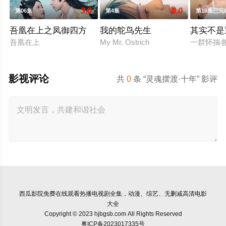
3.0
8.0
第06集
第4集
第16集已完
吾凰在上之凤御四方
我的鸵鸟先生
其实不是
吾凰在上
My Mr. Ostrich
一群怀揣
影视评论
共
0
条 “灵魂摆渡·十年” 影评
西瓜影院
免费在线观看热播电视剧全集，动漫、综艺、无删减高清电影
大全
Copyright © 2023 hjbgsb.com All Rights Reserved
粤ICP备2023017335号