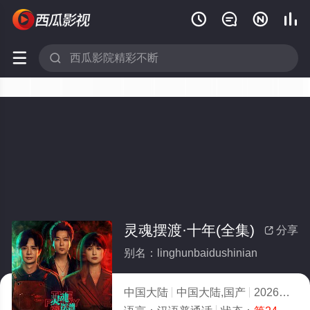






灵魂摆渡·十年(全集)
分享

别名：linghunbaidushinian
中国大陆
中国大陆,国产
2026
10.0