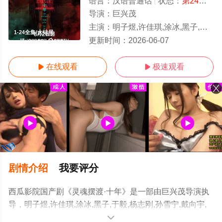
语言：
汉语普通话
状态：
第24集已完结
导演：
巨兴茂
主演：
明子煜,许佳琪,涂冰,黑子,于毅,杨志刚,孙雪宁,戴向宇,陈冠英,边程,刘智扬,肖茵,王艺禅,李洛伊,韩潇珧,简宇熙,邹敦明,
1-24全集/大结局
更新时间：
2026-06-07
在线观看
极速观看


剧情介绍
我要评分
西瓜影院国产剧《灵魂摆渡·十年》是一部由巨兴茂导演执
导，明子煜,许佳琪,涂冰,黑子,于毅,杨志刚,孙雪宁,戴向宇,
陈冠英,边程,刘智扬,肖茵,王艺禅,李洛伊,韩潇珧,简宇熙,邹
