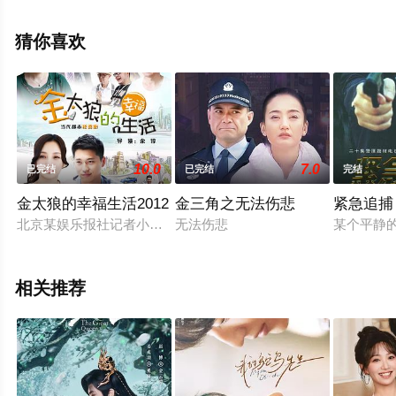
敦明,朱超艺,杨子睿,马等明星演员精彩演绎的中国大陆电视
剧，大结局剧情已揭晓（1-24全集），手机免费观看高清
猜你喜欢
未删减完整版电视剧全集就上西瓜影视，热播电视剧提前
免费观看，更多剧情信息可移步至豆瓣电视剧、电视猫或
剧情网等平台了解。
10.0
7.0
已完结
已完结
完结
金太狼的幸福生活2012
金三角之无法伤悲
紧急追捕
北京某娱乐报社记者小米（李小璐 饰）与妇产科医生金亮（王雷
无法伤悲
某个平静
相关推荐