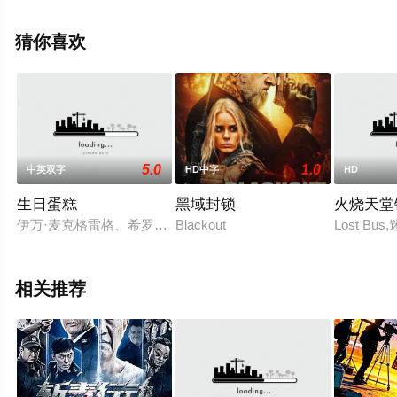
剧情信息可移步至豆瓣电影、电视猫或剧情网等平台了
解。
猜你喜欢
5.0
1.0
中英双字
HD中字
HD
生日蛋糕
黑域封锁
火烧天堂
伊万·麦克格雷格、希罗·弗南德兹、方·基默将主演新片[生日蛋糕]
Blackout
Lost Bu
相关推荐