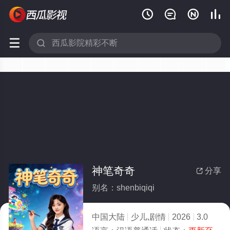






神笔奇奇
分享

别名：shenbiqiqi
中国大陆
少儿,剧情
2026
3.0