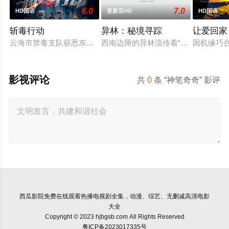
6.0
7.0
HD国语
更新至HD
HD国语
斩毒行动
异林：秘境寻踪
让爱回家
云海市禁毒支队获悉东南亚毒王廖爷将携600余公斤毒品来云交
西南边陲的异林流传着“山神之眼”的
因机缘巧
影视评论
共
0
条 “神笔奇奇” 影评
西瓜影院
免费在线观看热播电视剧全集，动漫、综艺、无删减高清电影
大全
Copyright © 2023 hjbgsb.com All Rights Reserved
粤ICP备2023017335号