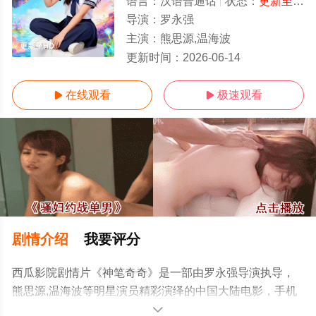
语言：
汉语普通话
状态：
更新至HD
导演：
罗永强
主演：
熊思源,温海波
更新至HD
更新时间：
2026-06-14
在线观看
极速观看


剧情介绍
我要评分
西瓜影院剧情片《神笔奇奇》是一部由罗永强导演执导，
熊思源,温海波等明星演员精彩演绎的中国大陆电影，手机
免费观看高清未删减完整版电影大全就上西瓜影视，更多
