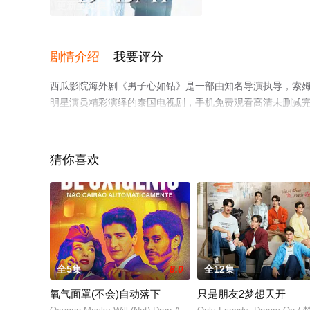
更新至30集
剧情介绍
我要评分
西瓜影院海外剧《男子心如钻》是一部由知名导演执导，索姆查·肯格拉
明星演员精彩演绎的泰国电视剧，手机免费观看高清未删减
移步至豆瓣电视剧、电视猫或剧情网等平台了解。
猜你喜欢
全5集
8.0
全12集
氧气面罩(不会)自动落下
只是朋友2梦想天开