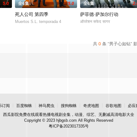
5.0
全6集
5.0
全6集
2.
死人公司 第四季
萨菲德·萨加尔行动
Muertos S.L. temporada 4
ऑपरेशन सफेद सागर
共
0
条 “男子心如钻” 
S订阅
百度蜘蛛
神马爬虫
搜狗蜘蛛
奇虎地图
谷歌地图
必应
西瓜影院
免费在线观看热播电视剧全集，动漫、综艺、无删减高清电影大全
Copyright © 2023 hjbgsb.com All Rights Reserved
粤ICP备2023017335号