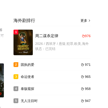
海外剧排行
更多

等
1
息可
周二谋杀定律
976

2026 / 西班牙 / 悬疑,犯罪,欧美,海外
状态：已完结
固执的爱
971
2

命运使者
965
3

泰版窥探
958
4

0
无人注目时
947
5
