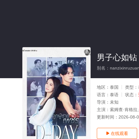
男子心如钻
别名：nanzixinruzua
地区：
泰国
类型：
语言：
泰语
状态：
导演：
未知
主演：
索姆查·肯格拉,卡
更新时间：
2026-08-
在线观看
