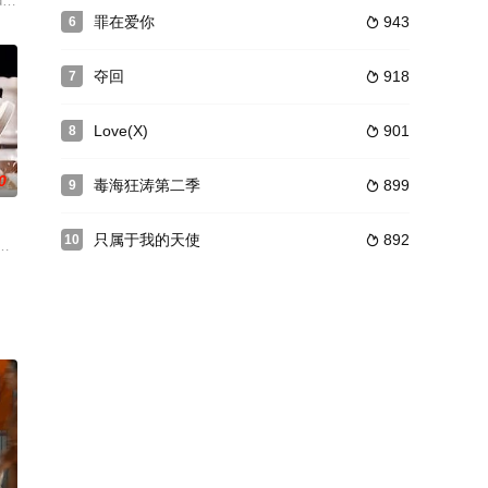
 And Sis,隐藏的姐妹,绝情姐妹花,灾祸姐妹
罪在爱你
943
6

夺回
918
7

Love(X)
901
8

0
毒海狂涛第二季
899
9

只属于我的天使
892
10

友伦特又离开了他们心爱的布鲁塞尔城，他陷入前所未有的迷茫。于是他用露水
精于算计的拉娜和大胆的派对女孩凯蒂，逃离了他们以前的生活，买了去东南亚的