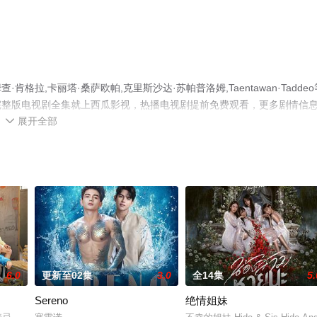
,卡丽塔·桑萨欧帕,克里斯沙达·苏帕普洛姆,Taentawan·Taddeo
完整版电视剧全集就上西瓜影视，热播电视剧提前免费观看，更多剧情信
展开全部

6.0
更新至02集
3.0
全14集
5.
Sereno
绝情姐妹