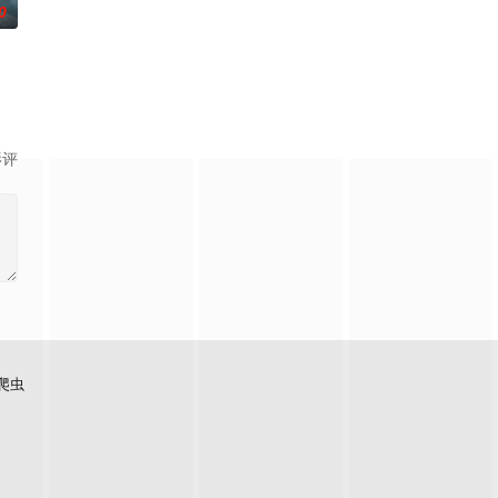
0
影评
爬虫