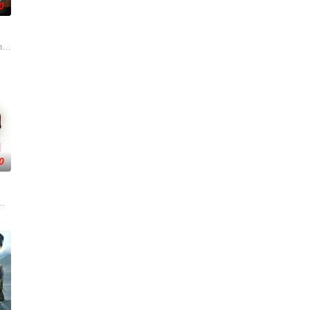
0
ang Pho Suea
0
 饰）一直以为自己和女友阿金之间的感情十分亲密，对其深深信赖，哪知道某一日竟