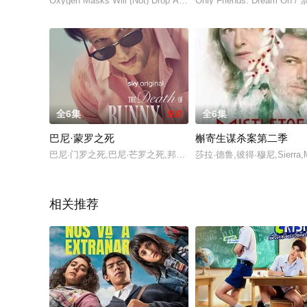
Oxygen Masks Will (Not) Drop Automatically
Only Friends: Dream O
全6集
9.0
全6集
巴尼·蒙罗之死
槲寄生谋杀案第二季
巴尼·门罗之死,巴尼·芒罗之死,邦尼·马诺之死,Death of a Ladies' Man,
莎拉·德鲁,彼得·穆尼,Sierra,Mar
相关推荐