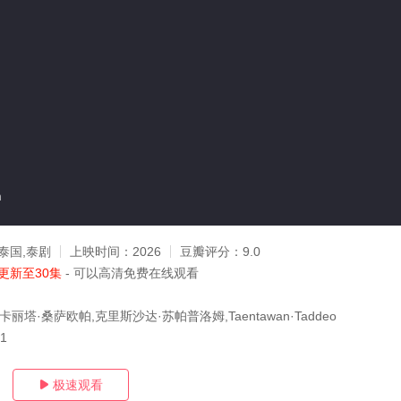
n
泰国,泰剧
上映时间：
2026
豆瓣评分：
9.0
更新至30集
- 可以高清免费在线观看
丽塔·桑萨欧帕,克里斯沙达·苏帕普洛姆,Taentawan·Taddeo
01
极速观看
