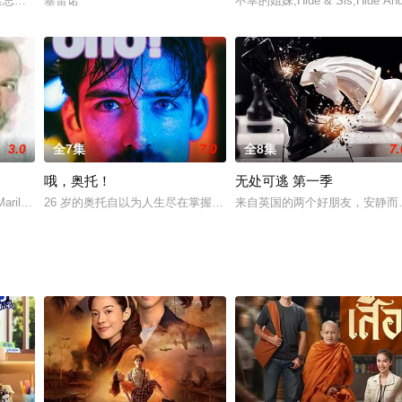
n / 禁忌挚友2痴心妄想 / 唯一的朋友：做梦去吧 / Only Friends Season 2
塞雷诺
不幸的姐妹,Hide & Sis,Hide
3.0
全7集
7.0
全8集
7.
哦，奥托！
无处可逃 第一季
Death of Bunny Munro
ilyn,Riley
26 岁的奥托自以为人生尽在掌握。当初恋男友鲍里斯突然分手，挚
来自英国的两个好朋友，安静而