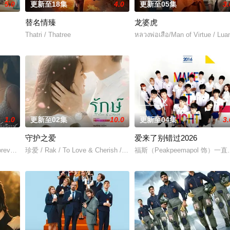
5.0
更新至18集
4.0
更新至05集
3.
替名情臻
龙婆虎
Thatri / Thatree
หลวงพ่อเสือ/Man of Virtue / Lu
1.0
更新至02集
10.0
更新至04集
3.
守护之爱
爱来了别错过2026
orever The Series
珍爱 / Rak / To Love & Cherish / 恪守
福斯（Peakpeemapol