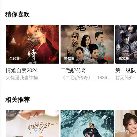
集），手机免费观看高清未删减完整版电视剧全集就上西
瓜影视，热播电视剧提前免费观看，更多剧情信息可移步
猜你喜欢
至豆瓣电视剧、电视猫或剧情网等平台了解。
5.0
4.0
全20集
第42集
第32集
情难自禁2024
二毛驴传奇
第一纵队
大佬逼我当神捕
《二毛驴传奇》：1936年，二毛
暂无简介
相关推荐