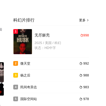
科幻片排行
更多

陆
1
无尽躯壳
998

2025 / 美国 / 科幻
状态：HD中字
微天堂
992
2

杨之后
988
3

民间奇异志
983
4

0
国际空间站
978
5
