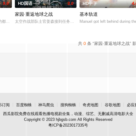
9.0
HD国语
3.0
HD中字
4.
家园·重返地球之战
基本轨道
。神秘组织利用直播频率、连麦暗示及直播设备后门，精准猎杀患有表演型人格
都市志怪/民俗奇幻灾难故事。故事以中国和扶桑阴阳师斗法为核心，勾连了19
太空作战部队士官姜森接到任务，将与大部队一起登陆地球；夺回被
Manuel got left behind during th
共
0
条 “家园·重返地球之战” 
S订阅
百度蜘蛛
神马爬虫
搜狗蜘蛛
奇虎地图
谷歌地图
必应
西瓜影院
免费在线观看热播电视剧全集，动漫、综艺、无删减高清电影大全
Copyright © 2023 hjbgsb.com All Rights Reserved
粤ICP备2023017335号