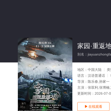
家园·重返
别名：jiayuanzhongfan
地区：
中国大陆
类
语言：
汉语普通话
导演：
陈乐春,孙家一
主演：
张双利,张博楠
更新时间：
2026-07-
在线观看
