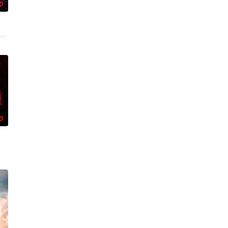
0
ntific outpost unravel the disturbing secrets about the facility's history, sign
0
符进入隐市寻找无根水，在此和被百年执念困住的梦婆（梦如意）相遇，了解
与寻找丈夫死亡真相的客栈老板娘楚红、小女孩刘六六等人，被卷入亡命匪徒马