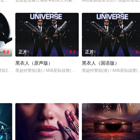
n
美老师在领奖台上摔倒，陷入昏迷后进入一个神秘的空间，从三个以魔兽人物装扮
曾掀起连番江湖纷争的倚天剑屠龙刀终由明教教主张无忌（尔冬升 饰
MIB星际战警3(台) / 黑超特警组3(港) /
9.0
正片
5.0
正片
6.
黑衣人（原声版）
黑衣人（国语版）
2(港) / 黑超特警2 / MIB II
黑超特警组(港) / MIB星际战警(台) / MIB
黑超特警组(港) / MIB星际战警(台)