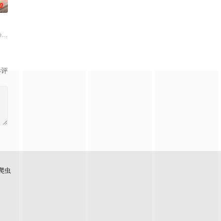
0
障碍的网红群体，令其在梦境迷宫中精神崩溃，同时对外扩散心理病毒。富二
32年和1999年两个时空，将扶桑阴阳术、玄岳宗道法、龙脉与后土信仰交织
外星人占领的家园，谁知舰队在登陆前遭到袭击，损失惨重。来到地球后，姜森
e evacuation of the planet, he will have to survive an automated last resort mi
影评
爬虫