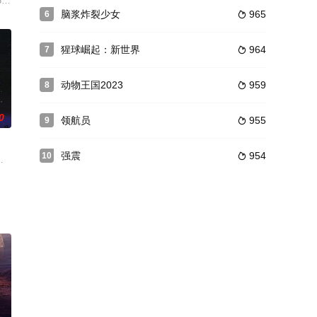
的神秘人手中得到了一瓶神奇的液体，并与神秘人签订了一份“塑形契约”。一
）收管，而九阴九阳两部秘笈分别交予周芷若、张无忌。不久朱元璋登基成为
 Men in Black 3 / MIB III
脑浆炸裂少女
965
6

猩球崛起：新世界
964
7

动物王国2023
959
8

0
领航员
955
9

强震
954
10

 / MIB