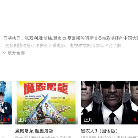
一导演执导，张双利,张博楠,冀贞贞,夏晨曦等明星演员精彩演绎的中国大
视，更多剧情信息可移步至豆瓣电影、电视猫或剧情网等平台了解。
展开全部

6.0
正片
3.0
正片
6.
魔殿屠龙 魔殿屠龍
黑衣人3（国语版）