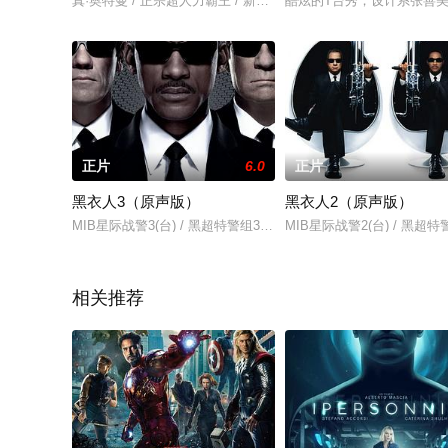
真·奥特曼 / 正宗超人力霸王 / 新．超人力霸王(台) / Shin Ultrama
酷炫的T台秀，设计系张善
正片
6.0
正片
黑衣人3（原声版）
黑衣人2（原声版）
MIB星际战警3(台) / 黑超特警组3(港) / Men in Black 3 / MIB III
MIB星际战警2(台) / 黑超特警组
相关推荐