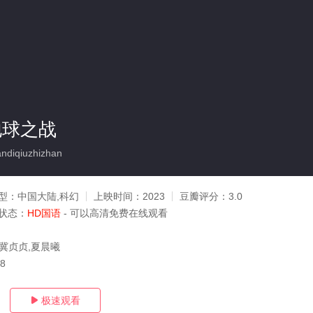
地球之战
diqiuzhizhan
型：
中国大陆,科幻
上映时间：
2023
豆瓣评分：
3.0
状态：
HD国语
- 可以高清免费在线观看
,冀贞贞,夏晨曦
08
极速观看
