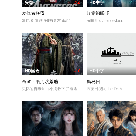
完结
5.0
HD中字
复仇者联盟
超意识睡眠
复仇者 复联 妇联(豆友译名)
沉睡刑期/Hypersleep
HD国语
4.0
HD中字
奇谭：纸刃渡荒墟
揭秘日
失忆的御纸师白小满救下了遭遇追杀、只剩三天时间寻齐宝物复
揭密日(港),The Dish