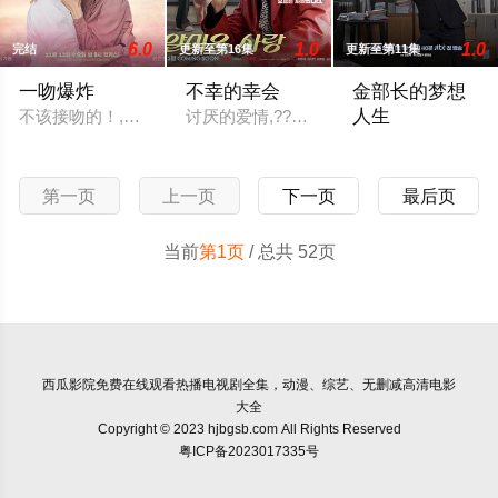
6.0
1.0
1.0
完结
更新至第16集
更新至第11集
一吻爆炸
不幸的幸会
金部长的梦想
人生
不该接吻的！,不该接吻的,Dynamite Kiss
讨厌的爱情,?????,Nice to Not Meet You
???,金部长,在首尔自家
第一页
上一页
下一页
最后页
当前
第1页
/ 总共 52页
西瓜影院
免费在线观看热播电视剧全集，动漫、综艺、无删减高清电影
大全
Copyright © 2023 hjbgsb.com All Rights Reserved
粤ICP备2023017335号