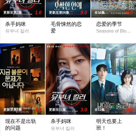
1.0
9.0
6.0
更新至第2集
更新至第06集
全16集
杀手妈咪
毛骨悚然的恋
恋爱的季节
爱
유부녀 킬러
Seasons of Blossom
我的见鬼女友(剧版) / 毛骨悚然的恋爱(剧版) / 오싹한 연애
3.0
3.0
4.0
更新至第2集
更新至01集
全12集
现在不是出轨
杀手妈咪
明天也要上
的问题
班！
유부녀 킬러
지금 불륜이 문제가 아닙니다
明天也上班 / 明天也