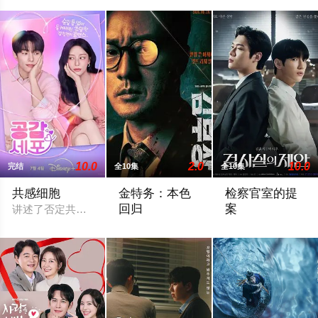
10.0
2.0
10.0
完结
全10集
全10集
共感细胞
金特务：本色
检察官室的提
回归
案
讲述了否定共感的女人与对他人的感情能够产生共感的男人相互
金部长/Agent Kim
The Prosecutors Pr